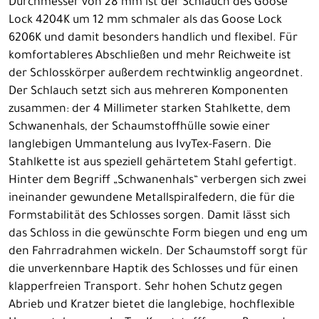
Durchmesser von 28 mm ist der Schlauch des Goose
Lock 4204K um 12 mm schmaler als das Goose Lock
6206K und damit besonders handlich und flexibel. Für
komfortableres Abschließen und mehr Reichweite ist
der Schlosskörper außerdem rechtwinklig angeordnet.
Der Schlauch setzt sich aus mehreren Komponenten
zusammen: der 4 Millimeter starken Stahlkette, dem
Schwanenhals, der Schaumstoffhülle sowie einer
langlebigen Ummantelung aus IvyTex-Fasern. Die
Stahlkette ist aus speziell gehärtetem Stahl gefertigt.
Hinter dem Begriff „Schwanenhals“ verbergen sich zwei
ineinander gewundene Metallspiralfedern, die für die
Formstabilität des Schlosses sorgen. Damit lässt sich
das Schloss in die gewünschte Form biegen und eng um
den Fahrradrahmen wickeln. Der Schaumstoff sorgt für
die unverkennbare Haptik des Schlosses und für einen
klapperfreien Transport. Sehr hohen Schutz gegen
Abrieb und Kratzer bietet die langlebige, hochflexible