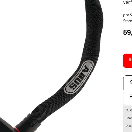
ver
pro S
Stand
59
I
Beis
Fina
Gesa