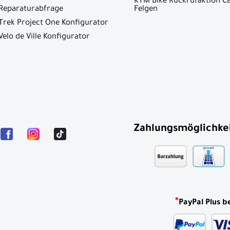
KTM Bike Rückrufaktion C
Reparaturabfrage
Felgen
Trek Project One Konfigurator
Velo de Ville Konfigurator
Zahlungsmöglichke
*
PayPal Plus b