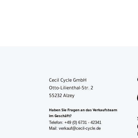
Rucksäcke
Flaschenhalter
Schlösser
Bügelschlösser
Faltschlösser
Kabelschlösser
Kettenschlösser
Rahmenschlösser
Cecil Cycle GmbH
Otto-Lilienthal-Str. 2
Zubehör
55232 Alzey
Trinkflaschen
Haben Sie Fragen an das Verkaufsteam
Werkzeug
im Geschäft?
Telefon: +49 (0) 6731 - 42341
Neuheiten
Mail: verkauf@cecil-cycle.de
Reduzierte