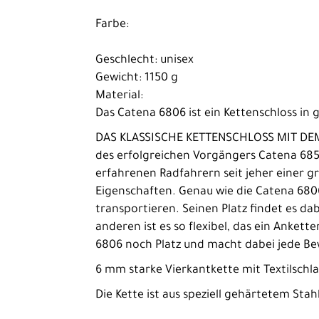
Rennrad
Farbe:
Trekking
Geschlecht: unisex
Kinder-
Gewicht: 1150 g
Jugendräder
Material:
Das Catena 6806 ist ein Kettenschloss in g
Ausrüstung
DAS KLASSISCHE KETTENSCHLOSS MIT DEM K
Komponenten
des erfolgreichen Vorgängers Catena 685
Zubehör
erfahrenen Radfahrern seit jeher einer gr
Eigenschaften. Genau wie die Catena 6806
Fahrradanhänger
transportieren. Seinen Platz findet es d
Handyhalterungen
anderen ist es so flexibel, das ein Anket
6806 noch Platz und macht dabei jede B
Klingel
6 mm starke Vierkantkette mit Textilsch
Körbe
Die Kette ist aus speziell gehärtetem Stah
Taschen &