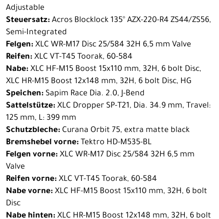
Adjustable
Steuersatz:
Acros Blocklock 135° AZX-220-R4 ZS44/ZS56,
Semi-Integrated
Felgen:
XLC WR-M17 Disc 25/584 32H 6,5 mm Valve
Reifen:
XLC VT-T45 Toorak, 60-584
Nabe:
XLC HF-M15 Boost 15x110 mm, 32H, 6 bolt Disc,
XLC HR-M15 Boost 12x148 mm, 32H, 6 bolt Disc, HG
Speichen:
Sapim Race Dia. 2.0, J-Bend
Sattelstütze:
XLC Dropper SP-T21, Dia. 34.9 mm, Travel:
125 mm, L: 399 mm
Schutzbleche:
Curana Orbit 75, extra matte black
Bremshebel vorne:
Tektro HD-M535-BL
Felgen vorne:
XLC WR-M17 Disc 25/584 32H 6,5 mm
Valve
Reifen vorne:
XLC VT-T45 Toorak, 60-584
Nabe vorne:
XLC HF-M15 Boost 15x110 mm, 32H, 6 bolt
Disc
Nabe hinten:
XLC HR-M15 Boost 12x148 mm, 32H, 6 bolt