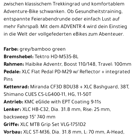
zwischen klassischem Trekkingrad und komfortablem
Adventure-Bike schwanken. Ob Gesundheitstraining,
entspannte Feierabendrunde oder einfach Lust auf
mehr Fahrspaß: Mit dem ADVENTR 4 wird dein Einstieg
in die Welt der vollgefederten eBikes zum Abenteuer.
Farbe:
grey/bamboo green
Bremshebel:
Tektro HD-M535-BL
Rahmen:
Haibike Adventr, Boost 110/148, Travel: 100mm
Pedale:
XLC Flat Pedal PD-M29 w/ Reflector + integrated
Pins
Kettenrad:
Miranda CF3D BDU38 + XLC Bashguard, 38T,
Shimano CUES CS-LG400-11, HG, 11-50T
Antrieb:
KMC eGlide with EPT Coating 9-11s
Lenker:
XLC HB-C32, Dia. 31.8 mm, Rise: 25 mm,
backsweep 15° 740 mm
Griffe:
XLC MTB Grip Set VLG-1751D2
Vorbau:
XLC ST-M36, Dia. 31.8 mm, L: 70 mm, A-Head,