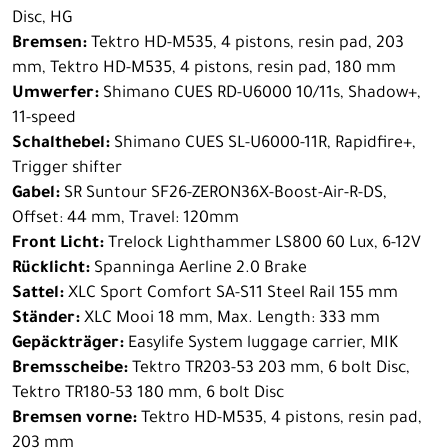
Disc, HG
Bremsen:
Tektro HD-M535, 4 pistons, resin pad, 203
mm, Tektro HD-M535, 4 pistons, resin pad, 180 mm
Umwerfer:
Shimano CUES RD-U6000 10/11s, Shadow+,
11-speed
Schalthebel:
Shimano CUES SL-U6000-11R, Rapidfire+,
Trigger shifter
Gabel:
SR Suntour SF26-ZERON36X-Boost-Air-R-DS,
Offset: 44 mm, Travel: 120mm
Front Licht:
Trelock Lighthammer LS800 60 Lux, 6-12V
Rücklicht:
Spanninga Aerline 2.0 Brake
Sattel:
XLC Sport Comfort SA-S11 Steel Rail 155 mm
Ständer:
XLC Mooi 18 mm, Max. Length: 333 mm
Gepäckträger:
Easylife System luggage carrier, MIK
Bremsscheibe:
Tektro TR203-53 203 mm, 6 bolt Disc,
Tektro TR180-53 180 mm, 6 bolt Disc
Bremsen vorne:
Tektro HD-M535, 4 pistons, resin pad,
203 mm