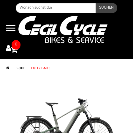
SUCHEN
0
E-BIKE
FULLY E-MTB