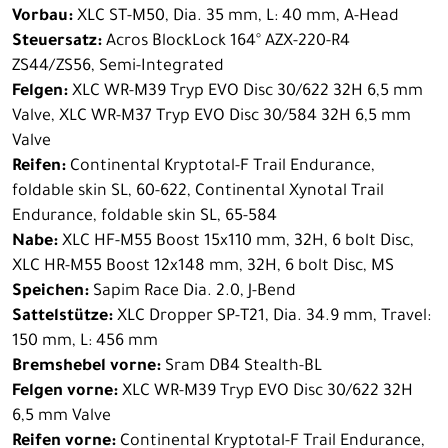
Vorbau:
XLC ST-M50, Dia. 35 mm, L: 40 mm, A-Head
Steuersatz:
Acros BlockLock 164° AZX-220-R4
ZS44/ZS56, Semi-Integrated
Felgen:
XLC WR-M39 Tryp EVO Disc 30/622 32H 6,5 mm
Valve, XLC WR-M37 Tryp EVO Disc 30/584 32H 6,5 mm
Valve
Reifen:
Continental Kryptotal-F Trail Endurance,
foldable skin SL, 60-622, Continental Xynotal Trail
Endurance, foldable skin SL, 65-584
Nabe:
XLC HF-M55 Boost 15x110 mm, 32H, 6 bolt Disc,
XLC HR-M55 Boost 12x148 mm, 32H, 6 bolt Disc, MS
Speichen:
Sapim Race Dia. 2.0, J-Bend
Sattelstütze:
XLC Dropper SP-T21, Dia. 34.9 mm, Travel:
150 mm, L: 456 mm
Bremshebel vorne:
Sram DB4 Stealth-BL
Felgen vorne:
XLC WR-M39 Tryp EVO Disc 30/622 32H
6,5 mm Valve
Reifen vorne:
Continental Kryptotal-F Trail Endurance,