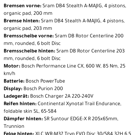
Bremsen vorne:
Sram DB4 Stealth A-MAJIG, 4 pistons,
organic pad, 200 mm
Bremse hinten:
Sram DB4 Stealth A-MAJIG, 4 pistons,
organic pad, 203 mm
Bremsscheibe vorne:
Sram DB Rotor Centerline 200
mm, rounded, 6 bolt Disc
Bremsscheibe hinten:
Sram DB Rotor Centerline 203
mm, rounded, 6 bolt Disc
Motor:
Bosch Performance Line CX, 600 W, 85 Nm, 25
km/h
Batterie:
Bosch PowerTube
Display:
Bosch Purion 200
Ladegerät:
Bosch Charger 2A 220-240V
Reifen hinten:
Continental Xynotal Trail Endurance,
foldable skin SL, 65-584
Dämpfer hinten:
SR Suntour EDGE-X R 205x65mm,
Trunnion
Felge hinten:
XLC WR-M37 Tryp EVO Disc 30/584 32H 6,5