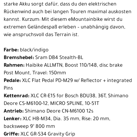
starke Akku sorgt dafür, dass du den elektrischen
Rückenwind auch bei langen Touren maximal auskosten
kannst. Kurzum: Mit diesem eMountainbike wirst du
extremen Geländespaß erleben – unabhängig davon,
wie anspruchsvoll das Terrain ist.
Farbe:
black/indigo
Bremshebel:
Sram DB4 Stealth-BL
Rahmen:
Haibike ALLMTN, Boost 110/148, disc brake
Post Mount, Travel: 150mm
Pedale:
XLC Flat Pedal PD-M29 w/ Reflector + integrated
Pins
Kettenrad:
XLC CR-E15 for Bosch BDU38, 36T, Shimano
Deore CS-M6100-12, MICRO SPLINE, 10-51T
Antrieb:
Shimano Deore CN-M6100 12s
Lenker:
XLC HB-M34, Dia. 35 mm, Rise: 20 mm,
backsweep 9° 800 mm
Griffe:
XLC GR-S34 Gravity Grip