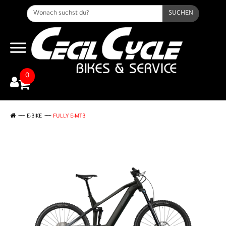
SUCHEN
0
E-BIKE
FULLY E-MTB