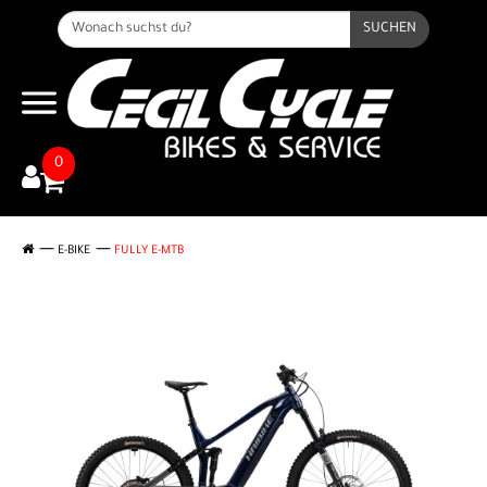
SUCHEN
0
E-BIKE
FULLY E-MTB