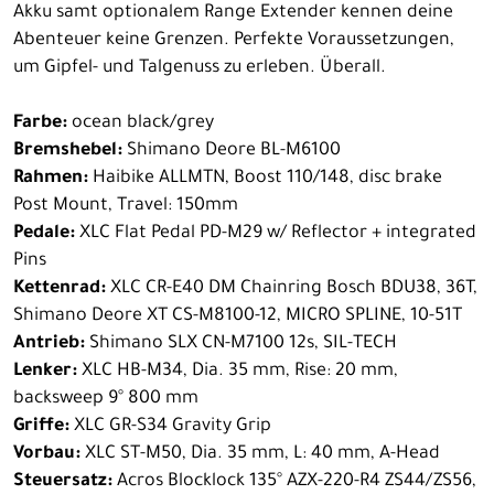
Akku samt optionalem Range Extender kennen deine
Abenteuer keine Grenzen. Perfekte Voraussetzungen,
um Gipfel- und Talgenuss zu erleben. Überall.
Farbe:
ocean black/grey
Bremshebel:
Shimano Deore BL-M6100
Rahmen:
Haibike ALLMTN, Boost 110/148, disc brake
Post Mount, Travel: 150mm
Pedale:
XLC Flat Pedal PD-M29 w/ Reflector + integrated
Pins
Kettenrad:
XLC CR-E40 DM Chainring Bosch BDU38, 36T,
Shimano Deore XT CS-M8100-12, MICRO SPLINE, 10-51T
Antrieb:
Shimano SLX CN-M7100 12s, SIL-TECH
Lenker:
XLC HB-M34, Dia. 35 mm, Rise: 20 mm,
backsweep 9° 800 mm
Griffe:
XLC GR-S34 Gravity Grip
Vorbau:
XLC ST-M50, Dia. 35 mm, L: 40 mm, A-Head
Steuersatz:
Acros Blocklock 135° AZX-220-R4 ZS44/ZS56,