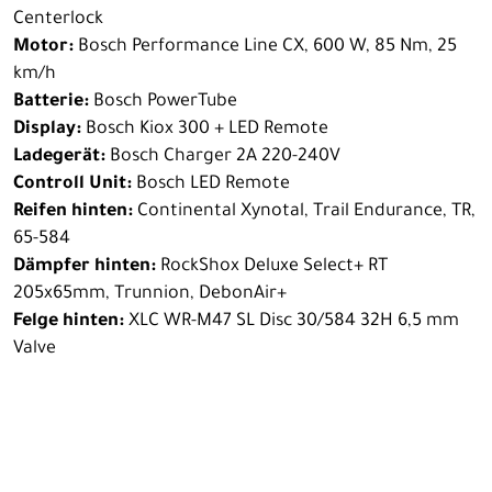
Centerlock
Motor:
Bosch Performance Line CX, 600 W, 85 Nm, 25
km/h
Batterie:
Bosch PowerTube
Display:
Bosch Kiox 300 + LED Remote
Ladegerät:
Bosch Charger 2A 220-240V
Controll Unit:
Bosch LED Remote
Reifen hinten:
Continental Xynotal, Trail Endurance, TR,
65-584
Dämpfer hinten:
RockShox Deluxe Select+ RT
205x65mm, Trunnion, DebonAir+
Felge hinten:
XLC WR-M47 SL Disc 30/584 32H 6,5 mm
Valve