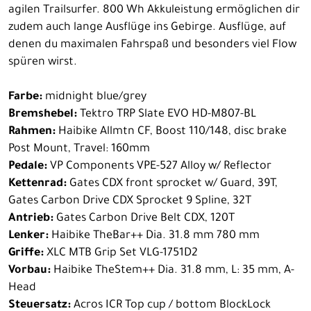
agilen Trailsurfer. 800 Wh Akkuleistung ermöglichen dir
zudem auch lange Ausflüge ins Gebirge. Ausflüge, auf
denen du maximalen Fahrspaß und besonders viel Flow
spüren wirst.
Farbe:
midnight blue/grey
Bremshebel:
Tektro TRP Slate EVO HD-M807-BL
Rahmen:
Haibike Allmtn CF, Boost 110/148, disc brake
Post Mount, Travel: 160mm
Pedale:
VP Components VPE-527 Alloy w/ Reflector
Kettenrad:
Gates CDX front sprocket w/ Guard, 39T,
Gates Carbon Drive CDX Sprocket 9 Spline, 32T
Antrieb:
Gates Carbon Drive Belt CDX, 120T
Lenker:
Haibike TheBar++ Dia. 31.8 mm 780 mm
Griffe:
XLC MTB Grip Set VLG-1751D2
Vorbau:
Haibike TheStem++ Dia. 31.8 mm, L: 35 mm, A-
Head
Steuersatz:
Acros ICR Top cup / bottom BlockLock