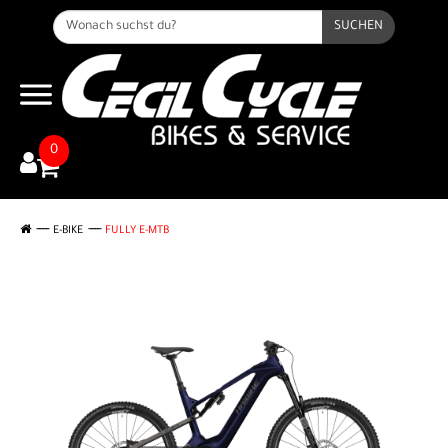
SUCHEN
0
E-BIKE
FULLY E-MTB