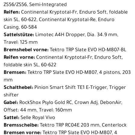
ZS56/ZS56, Semi-Integrated
Reifen:
Continental Kryptotal-Fr, Enduro Soft, foldable
skin SL, 60-622, Continental Kryptotal-Re, Enduro
Casing, 60-584
Sattelstütze:
Limotec A4H Dropper, Dia. 34.9 mm,
Travel: 125 mm
Bremshebel vorne:
Tektro TRP Slate EVO HD-M807-BL
Reifen vorne:
Continental Kryptotal-Fr, Enduro Soft,
foldable skin SL, 60-622
Bremsen:
Tektro TRP Slate EVO HD-M807, 4 pistons, 203
mm
Schalthebel:
Pinion Smart Shift TE1 E-Trigger, Trigger
shifter
Gabel:
RockShox Psylo Gold RC, Crown Adj, DebonAir,
Offset: 44 mm, Travel: 160mm
Sattel:
Selle Royal Vivo
Bremsscheibe:
Tektro TRP RC04E 203 mm, Centerlock
Bremsen vorne:
Tektro TRP Slate EVO HD-M807, 4