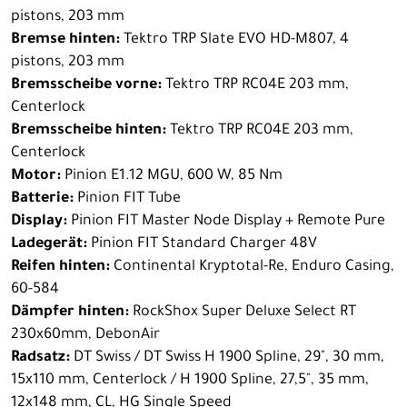
pistons, 203 mm
Bremse hinten:
Tektro TRP Slate EVO HD-M807, 4
pistons, 203 mm
Bremsscheibe vorne:
Tektro TRP RC04E 203 mm,
Centerlock
Bremsscheibe hinten:
Tektro TRP RC04E 203 mm,
Centerlock
Motor:
Pinion E1.12 MGU, 600 W, 85 Nm
Batterie:
Pinion FIT Tube
Display:
Pinion FIT Master Node Display + Remote Pure
Ladegerät:
Pinion FIT Standard Charger 48V
Reifen hinten:
Continental Kryptotal-Re, Enduro Casing,
60-584
Dämpfer hinten:
RockShox Super Deluxe Select RT
230x60mm, DebonAir
Radsatz:
DT Swiss / DT Swiss H 1900 Spline, 29", 30 mm,
15x110 mm, Centerlock / H 1900 Spline, 27,5", 35 mm,
12x148 mm, CL, HG Single Speed