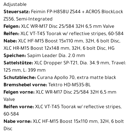
Adjustable
Steuersatz:
Feimin FP-H858U ZS44 + ACROS BlockLock
ZS56, Semi-Integrated
Felgen:
XLC WR-M17 Disc 25/584 32H 6,5 mm Valve
Reifen:
XLC VT-T45 Toorak w/ reflective stripes, 60-584
Nabe:
XLC HF-M15 Boost 15x110 mm, 32H, 6 bolt Disc,
XLC HR-M15 Boost 12x148 mm, 32H, 6 bolt Disc, HG
Speichen:
Sapim Leader Dia. 2.0 mm
Sattelstütze:
XLC Dropper SP-T21, Dia. 34.9 mm, Travel:
125 mm, L: 399 mm
Schutzbleche:
Curana Apollo 70, extra matte black
Bremshebel vorne:
Tektro HD-M535-BL
Felgen vorne:
XLC WR-M17 Disc 25/584 32H 6,5 mm
Valve
Reifen vorne:
XLC VT-T45 Toorak w/ reflective stripes,
60-584
Nabe vorne:
XLC HF-M15 Boost 15x110 mm, 32H, 6 bolt
Disc