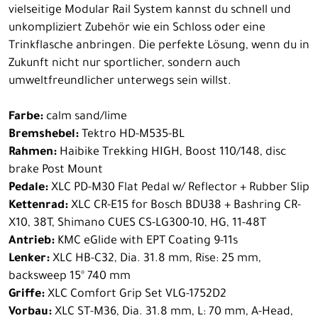
vielseitige Modular Rail System kannst du schnell und
unkompliziert Zubehör wie ein Schloss oder eine
Trinkflasche anbringen. Die perfekte Lösung, wenn du in
Zukunft nicht nur sportlicher, sondern auch
umweltfreundlicher unterwegs sein willst.
Farbe:
calm sand/lime
Bremshebel:
Tektro HD-M535-BL
Rahmen:
Haibike Trekking HIGH, Boost 110/148, disc
brake Post Mount
Pedale:
XLC PD-M30 Flat Pedal w/ Reflector + Rubber Slip
Kettenrad:
XLC CR-E15 for Bosch BDU38 + Bashring CR-
X10, 38T, Shimano CUES CS-LG300-10, HG, 11-48T
Antrieb:
KMC eGlide with EPT Coating 9-11s
Lenker:
XLC HB-C32, Dia. 31.8 mm, Rise: 25 mm,
backsweep 15° 740 mm
Griffe:
XLC Comfort Grip Set VLG-1752D2
Vorbau:
XLC ST-M36, Dia. 31.8 mm, L: 70 mm, A-Head,