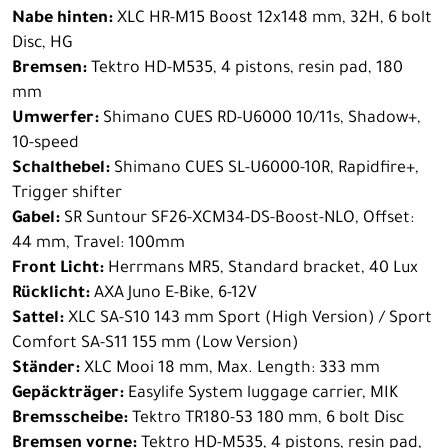
Nabe hinten:
XLC HR-M15 Boost 12x148 mm, 32H, 6 bolt
Disc, HG
Bremsen:
Tektro HD-M535, 4 pistons, resin pad, 180
mm
Umwerfer:
Shimano CUES RD-U6000 10/11s, Shadow+,
10-speed
Schalthebel:
Shimano CUES SL-U6000-10R, Rapidfire+,
Trigger shifter
Gabel:
SR Suntour SF26-XCM34-DS-Boost-NLO, Offset:
44 mm, Travel: 100mm
Front Licht:
Herrmans MR5, Standard bracket, 40 Lux
Rücklicht:
AXA Juno E-Bike, 6-12V
Sattel:
XLC SA-S10 143 mm Sport (High Version) / Sport
Comfort SA-S11 155 mm (Low Version)
Ständer:
XLC Mooi 18 mm, Max. Length: 333 mm
Gepäckträger:
Easylife System luggage carrier, MIK
Bremsscheibe:
Tektro TR180-53 180 mm, 6 bolt Disc
Bremsen vorne:
Tektro HD-M535, 4 pistons, resin pad,