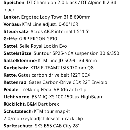
Speichen
: DT Champion 2.0 black / DT Alpine II 2.34
black
Lenker
: Ergotec Lady Town 31,8 690mm
Vorbau
: KTM Line adjust. 0-60° ICR
Steuersatz
: Acros AICR internal 1.5"-1.5"
Griffe
: GRIP ERGON GP10
Sattel
: Selle Royal Lookin Evo
Sattelstütze
: Suntour SP25-NCX suspension 30.9/350
Sattelklemme
: KTM Line JD-SC99 - 34,9mm
Kurbelsatz
: KTM E-TEAM2 ISIS 170mm Q8
Kette
: Gates carbon drive belt 122T CDX
Kettenrad
: Gates Carbon-Drive CDX 22T Enviolo
Pedale
: Trekking-Pedal VP-616 anti-slip
Licht vorne
: B&M IQ-XS 100-150Lux HighBeam
Rücklicht
: B&M Dart brex
Schutzblech
: KTM tour snap-it
2.0/monkeyload|childseat + rack clip
Spritzschutz
: SKS B55 CAB City 28"