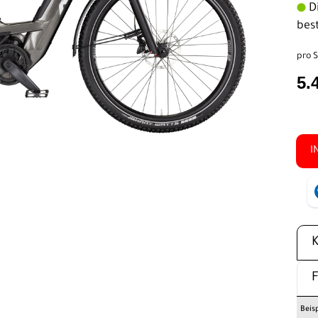
Di
bes
pro S
5.
I
Beis