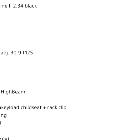
ine II 2.34 black
adj. 30.9 T125
x HighBeam
keyload|childseat + rack clip
ing
0
 key)