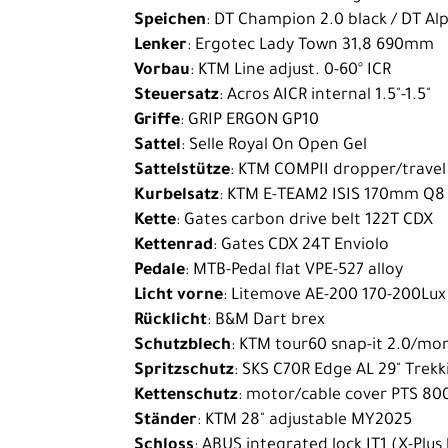
Speichen
: DT Champion 2.0 black / DT Alp
Bike
Lenker
: Ergotec Lady Town 31,8 690mm
E-
Vorbau
: KTM Line adjust. 0-60° ICR
Cargobikes
Steuersatz
: Acros AICR internal 1.5"-1.5"
Griffe
: GRIP ERGON GP10
Rennrad
Sattel
: Selle Royal On Open Gel
Trekking
Sattelstütze
: KTM COMPII dropper/travel 
Kurbelsatz
: KTM E-TEAM2 ISIS 170mm Q8
Kinder-
Kette
: Gates carbon drive belt 122T CDX
Jugendräder
Kettenrad
: Gates CDX 24T Enviolo
Ausrüstung
Pedale
: MTB-Pedal flat VPE-527 alloy
Licht vorne
: Litemove AE-200 170-200Lu
Komponenten
Rücklicht
: B&M Dart brex
Zubehör
Schutzblech
: KTM tour60 snap-it 2.0/mon
Spritzschutz
: SKS C70R Edge AL 29" Trekk
Neuheiten
Kettenschutz
: motor/cable cover PTS 80
Reduzierte
Ständer
: KTM 28" adjustable MY2025
Artikel
Schloss
: ABUS integrated lock IT1 (X-Plus