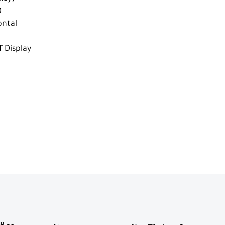
0
ontal
T Display