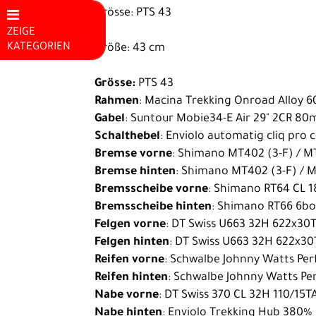
Grösse: PTS 43
ZEIGE
KATEGORIEN
Größe: 43 cm
Mountainbikes
Grösse:
PTS 43
E-Bike
Rahmen
: Macina Trekking Onroad Alloy 
Gabel
: Suntour Mobie34-E Air 29" 2CR 8
E-Rennrad
Schalthebel
: Enviolo automatig cliq pro 
Kinder E-
Bremse vorne
: Shimano MT402 (3-F) / M
Bike
Bremse hinten
: Shimano MT402 (3-F) / 
Bremsscheibe vorne
: Shimano RT64 CL 
Hardtail E-
Bremsscheibe hinten
: Shimano RT66 6bo
MTB
Felgen vorne
: DT Swiss U663 32H 622x30
Felgen hinten
: DT Swiss U663 32H 622x3
Fully E-MTB
Reifen vorne
: Schwalbe Johnny Watts Per
City E-Bike
Reifen hinten
: Schwalbe Johnny Watts Pe
Trekking /
Nabe vorne
: DT Swiss 370 CL 32H 110/15T
Nabe hinten
: Enviolo Trekking Hub 380%
Fitness E-