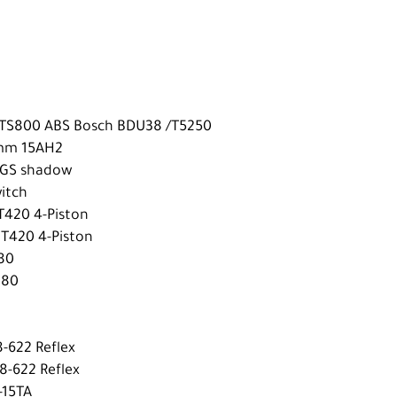
|PTS800 ABS Bosch BDU38 /T5250
0mm 15AH2
SGS shadow
itch
T420 4-Piston
MT420 4-Piston
180
180
8-622 Reflex
58-622 Reflex
-15TA