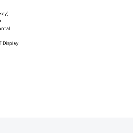
 key)
0
ontal
T Display