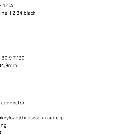
8-12TA
ine II 2.34 black
 30.9 T:120
- 34,9mm
8
1 connector
keyload|childseat + rack clip
ing
0