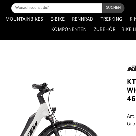
SUCHEN
MOUNTAINBIKES
E-BIKE
RENNRAD
TREKKING
KI
KOMPONENTEN
ZUBEHÖR
BIKE 
KT
WH
46
Art
Grö