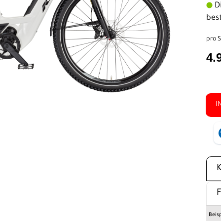
Di
bes
pro S
4.
I
Beis