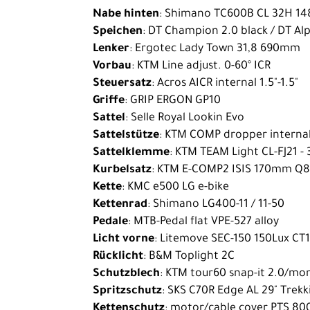
Nabe hinten
: Shimano TC600B CL 32H 14
Bike
Speichen
: DT Champion 2.0 black / DT Alp
E-
Lenker
: Ergotec Lady Town 31,8 690mm
Cargobikes
Vorbau
: KTM Line adjust. 0-60° ICR
Steuersatz
: Acros AICR internal 1.5"-1.5"
Rennrad
Griffe
: GRIP ERGON GP10
Trekking
Sattel
: Selle Royal Lookin Evo
Sattelstütze
: KTM COMP dropper internal
Kinder-
Sattelklemme
: KTM TEAM Light CL-FJ21 
Jugendräder
Kurbelsatz
: KTM E-COMP2 ISIS 170mm Q
Ausrüstung
Kette
: KMC e500 LG e-bike
Kettenrad
: Shimano LG400-11 / 11-50
Komponenten
Pedale
: MTB-Pedal flat VPE-527 alloy
Zubehör
Licht vorne
: Litemove SEC-150 150Lux CT
Rücklicht
: B&M Toplight 2C
Neuheiten
Schutzblech
: KTM tour60 snap-it 2.0/mon
Reduzierte
Spritzschutz
: SKS C70R Edge AL 29" Trekk
Artikel
Kettenschutz
: motor/cable cover PTS 80