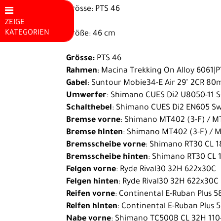
Grösse: PTS 46
ZEIGE
KATEGORIEN
Größe: 46 cm
Mountainbikes
Grösse:
PTS 46
E-Bike
Rahmen
: Macina Trekking On Alloy 6061
Gabel
: Suntour Mobie34-E Air 29" 2CR 8
E-Rennrad
Umwerfer
: Shimano CUES Di2 U8050-11 
Kinder E-
Schalthebel
: Shimano CUES Di2 EN605 Sw
Bike
Bremse vorne
: Shimano MT402 (3-F) / M
Bremse hinten
: Shimano MT402 (3-F) / 
Hardtail E-
Bremsscheibe vorne
: Shimano RT30 CL 
MTB
Bremsscheibe hinten
: Shimano RT30 CL 
Felgen vorne
: Ryde Rival30 32H 622x30C
Fully E-MTB
Felgen hinten
: Ryde Rival30 32H 622x30C
City E-Bike
Reifen vorne
: Continental E-Ruban Plus 5
Trekking /
Reifen hinten
: Continental E-Ruban Plus 
Nabe vorne
: Shimano TC500B CL 32H 110
Fitness E-