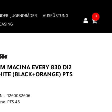
NDER- JUGENDRÄDER
AUSRÜSTUNG
0
LEASING
M MACINA EVERY 830 Di2
ITE (BLACK+ORANGE) PTS
.Nr. 1260082606
sse: PTS 46