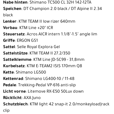
Nabe hinten
: Shimano TC500 CL 32H 142-12TA
Speichen
: DT Champion 2.0 black / DT Alpine II 2.34
black
Lenker
: KTM TEAM II low rizer 640mm
Vorbau
: KTM Line +20° ICR
Steuersatz
: Acros AICR intern 1.1/8"-1.5" angle lim
Griffe
: ERGON GS1
Sattel
: Selle Royal Explora Gel
Sattelstütze
: KTM TEAM II 27.2/350
Sattelklemme
: KTM Line JD-SC99 - 31,8mm
Kurbelsatz
: KTM E-TEAM2 ISIS 170mm Q8
Kette
: Shimano LG500
Kettenrad
: Shimano LG400-10 / 11-48
Pedale
: Trekking-Pedal VP-616 anti-slip
Licht vorne
: Litemove RX-E50 50Lux down
Rücklicht
: AXA Juno
Schutzblech
: KTM light 42 snap-it 2.0/monkeyload|rack
clip