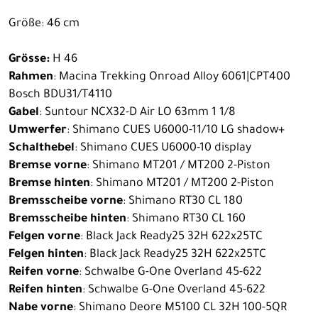
Größe: 46 cm
Grösse:
H 46
Rahmen
: Macina Trekking Onroad Alloy 6061|CPT400
Bosch BDU31/T4110
Gabel
: Suntour NCX32-D Air LO 63mm 1 1/8
Umwerfer
: Shimano CUES U6000-11/10 LG shadow+
Schalthebel
: Shimano CUES U6000-10 display
Bremse vorne
: Shimano MT201 / MT200 2-Piston
Bremse hinten
: Shimano MT201 / MT200 2-Piston
Bremsscheibe vorne
: Shimano RT30 CL 180
Bremsscheibe hinten
: Shimano RT30 CL 160
Felgen vorne
: Black Jack Ready25 32H 622x25TC
Felgen hinten
: Black Jack Ready25 32H 622x25TC
Reifen vorne
: Schwalbe G-One Overland 45-622
Reifen hinten
: Schwalbe G-One Overland 45-622
Nabe vorne
: Shimano Deore M5100 CL 32H 100-5QR