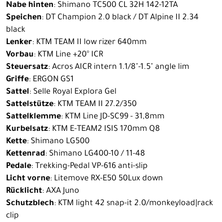
Nabe hinten
: Shimano TC500 CL 32H 142-12TA
Speichen
: DT Champion 2.0 black / DT Alpine II 2.34
black
Lenker
: KTM TEAM II low rizer 640mm
Vorbau
: KTM Line +20° ICR
Steuersatz
: Acros AICR intern 1.1/8"-1.5" angle lim
Griffe
: ERGON GS1
Sattel
: Selle Royal Explora Gel
Sattelstütze
: KTM TEAM II 27.2/350
Sattelklemme
: KTM Line JD-SC99 - 31,8mm
Kurbelsatz
: KTM E-TEAM2 ISIS 170mm Q8
Kette
: Shimano LG500
Kettenrad
: Shimano LG400-10 / 11-48
Pedale
: Trekking-Pedal VP-616 anti-slip
Licht vorne
: Litemove RX-E50 50Lux down
Rücklicht
: AXA Juno
Schutzblech
: KTM light 42 snap-it 2.0/monkeyload|rack
clip