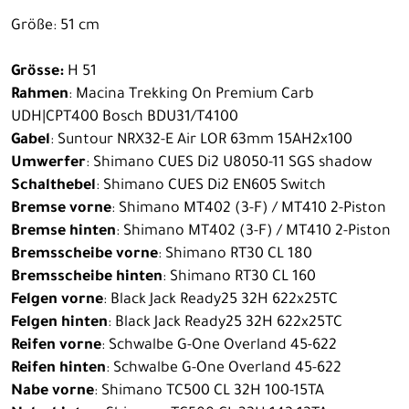
Größe: 51 cm
Grösse:
H 51
Rahmen
: Macina Trekking On Premium Carb
UDH|CPT400 Bosch BDU31/T4100
Gabel
: Suntour NRX32-E Air LOR 63mm 15AH2x100
Umwerfer
: Shimano CUES Di2 U8050-11 SGS shadow
Schalthebel
: Shimano CUES Di2 EN605 Switch
Bremse vorne
: Shimano MT402 (3-F) / MT410 2-Piston
Bremse hinten
: Shimano MT402 (3-F) / MT410 2-Piston
Bremsscheibe vorne
: Shimano RT30 CL 180
Bremsscheibe hinten
: Shimano RT30 CL 160
Felgen vorne
: Black Jack Ready25 32H 622x25TC
Felgen hinten
: Black Jack Ready25 32H 622x25TC
Reifen vorne
: Schwalbe G-One Overland 45-622
Reifen hinten
: Schwalbe G-One Overland 45-622
Nabe vorne
: Shimano TC500 CL 32H 100-15TA