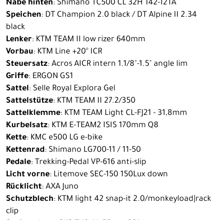
Nabe hinten
: Shimano TC500 CL 32H 142-12TA
Speichen
: DT Champion 2.0 black / DT Alpine II 2.34
black
Lenker
: KTM TEAM II low rizer 640mm
Vorbau
: KTM Line +20° ICR
Steuersatz
: Acros AICR intern 1.1/8"-1.5" angle lim
Griffe
: ERGON GS1
Sattel
: Selle Royal Explora Gel
Sattelstütze
: KTM TEAM II 27.2/350
Sattelklemme
: KTM TEAM Light CL-FJ21 - 31,8mm
Kurbelsatz
: KTM E-TEAM2 ISIS 170mm Q8
Kette
: KMC e500 LG e-bike
Kettenrad
: Shimano LG700-11 / 11-50
Pedale
: Trekking-Pedal VP-616 anti-slip
Licht vorne
: Litemove SEC-150 150Lux down
Rücklicht
: AXA Juno
Schutzblech
: KTM light 42 snap-it 2.0/monkeyload|rack
clip