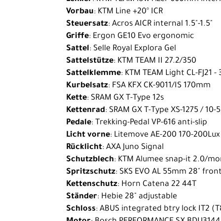
Vorbau
: KTM Line +20° ICR
Bike
Steuersatz
: Acros AICR internal 1.5"-1.5"
E-
Griffe
: Ergon GE10 Evo ergonomic
Cargobikes
Sattel
: Selle Royal Explora Gel
Sattelstütze
: KTM TEAM II 27.2/350
Rennrad
Sattelklemme
: KTM TEAM Light CL-FJ21 
Trekking
Kurbelsatz
: FSA KFX CK-9011/IS 170mm
Kette
: SRAM GX T-Type 12s
Kinder-
Kettenrad
: SRAM GX T-Type XS-1275 / 10-
Jugendräder
Pedale
: Trekking-Pedal VP-616 anti-slip
Ausrüstung
Licht vorne
: Litemove AE-200 170-200Lu
Rücklicht
: AXA Juno Signal
Komponenten
Schutzblech
: KTM Alumee snap-it 2.0/mo
Zubehör
Spritzschutz
: SKS EVO AL 55mm 28" fron
Kettenschutz
: Horn Catena 22 44T
Neuheiten
Ständer
: Hebie 28" adjustable
Reduzierte
Schloss
: ABUS integrated btry lock IT2 (
Artikel