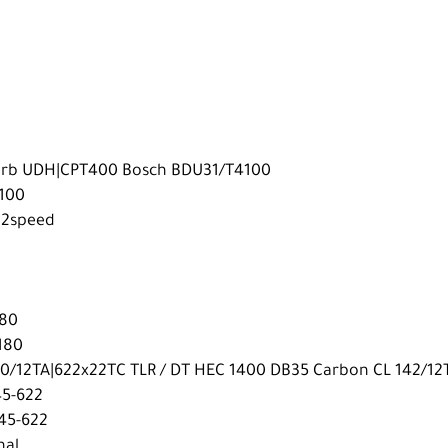
Carb UDH|CPT400 Bosch BDU31/T4100
x100
12speed
180
180
00/12TA|622x22TC TLR / DT HEC 1400 DB35 Carbon CL 142/12
45-622
 45-622
nal