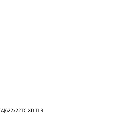
TA|622x22TC XD TLR