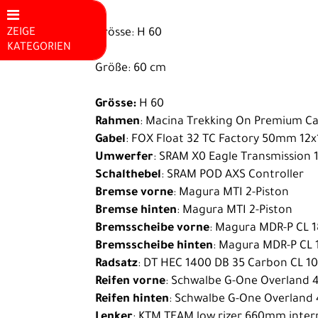
ZEIGE
Grösse: H 60
KATEGORIEN
Größe: 60 cm
Mountainbikes
E-Bike
Grösse:
H 60
Rahmen
: Macina Trekking On Premium 
E-Rennrad
Gabel
: FOX Float 32 TC Factory 50mm 12
Kinder E-
Umwerfer
: SRAM X0 Eagle Transmission 
Bike
Schalthebel
: SRAM POD AXS Controller
Bremse vorne
: Magura MTI 2-Piston
Hardtail E-
Bremse hinten
: Magura MTI 2-Piston
MTB
Bremsscheibe vorne
: Magura MDR-P CL 
Fully E-MTB
Bremsscheibe hinten
: Magura MDR-P CL 
Radsatz
: DT HEC 1400 DB 35 Carbon CL 1
City E-Bike
Reifen vorne
: Schwalbe G-One Overland 
Trekking /
Reifen hinten
: Schwalbe G-One Overland
Fitness E-
Lenker
: KTM TEAM low rizer 660mm inter