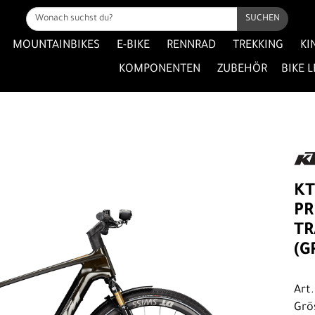
SUCHEN
MOUNTAINBIKES
E-BIKE
RENNRAD
TREKKING
KI
KOMPONENTEN
ZUBEHÖR
BIKE 
KT
PR
TR
(G
Art
Grö