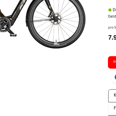
Di
bes
pro S
7.
I