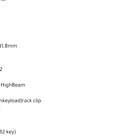
- 31,8mm
52
x HighBeam
nkeyload|rack clip
t
T82 key)