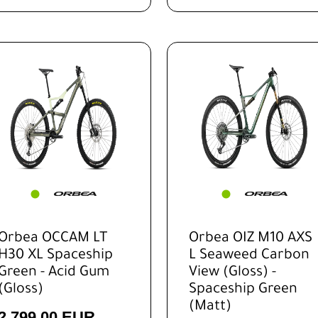
Orbea OCCAM LT
Orbea OIZ M10 AXS
H30 XL Spaceship
L Seaweed Carbon
Green - Acid Gum
View (Gloss) -
(Gloss)
Spaceship Green
(Matt)
2.799,00 EUR