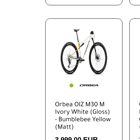
Ausrüstung
Komponenten
Zubehör
Neuheiten
Reduzierte
Artikel
Orbea OIZ M30 M
Ivory White (Gloss)
- Bumblebee Yellow
(Matt)
3.999,00 EUR