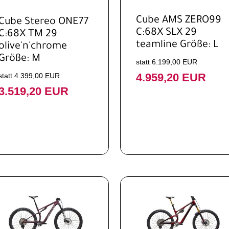
Cube AMS ZERO99
Cube Stereo ONE77
C:68X SLX 29
C:68X TM 29
teamline Größe: L
olive'n'chrome
Größe: M
statt 6.199,00 EUR
4.959,20 EUR
statt 4.399,00 EUR
3.519,20 EUR