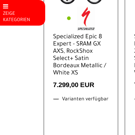
ZEIGE
KATEGORIEN
Mountainbikes
Specialized Epic 8
Hardtail
Expert - SRAM GX
MTB
AXS, RockShox
Select+ Satin
MTB-Fully
Bordeaux Metallic /
White XS
Downhill
MTB
7.299,00 EUR
E-Bike
Varianten verfügbar
Rennrad
Trekking
Kinder-
Jugendräder