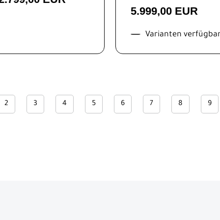
5.999,00 EUR
Varianten verfügba
2
3
4
5
6
7
8
9