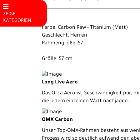
ZEIGE
KATEGORIEN
Farbe: Carbon Raw - Titanium (Matt)
Mountainbikes
Geschlecht: Herren
Rahmengröße: 57
E-Bike
Rennrad
Größe: 57 cm
Performance
Endurance
Long Live Aero
Cyclocross /
Das Orca Aero ist Geschwindigkeit pur, m
Gravel
die jedem einzelnen Watt nachjagen.
Fitnessbike
OMX Carbon
Triathlon
Unser Top-OMX-Rahmen besteht aus weni
Trekking
Prozess wird so deutlich aufwendiger, ab