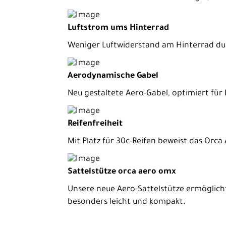
Kinder-
Jugendräder
Luftstrom ums Hinterrad
Ausrüstung
Weniger Luftwiderstand am Hinterrad durc
Komponenten
Aerodynamische Gabel
Zubehör
Neu gestaltete Aero-Gabel, optimiert für
Neuheiten
Reduzierte
Reifenfreiheit
Artikel
Mit Platz für 30c-Reifen beweist das Orc
Sattelstütze orca aero omx
Unsere neue Aero-Sattelstütze ermöglicht
besonders leicht und kompakt.