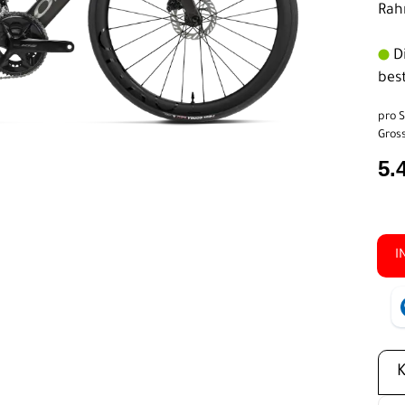
Rah
Di
bes
pro S
Gross
5.
I