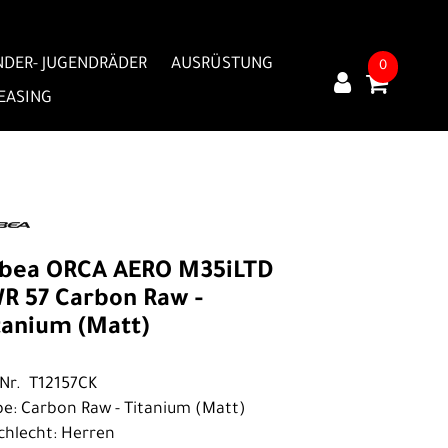
NDER- JUGENDRÄDER
AUSRÜSTUNG
0
LEASING
bea ORCA AERO M35iLTD
R 57 Carbon Raw -
tanium (Matt)
.Nr. T12157CK
be: Carbon Raw - Titanium (Matt)
chlecht: Herren