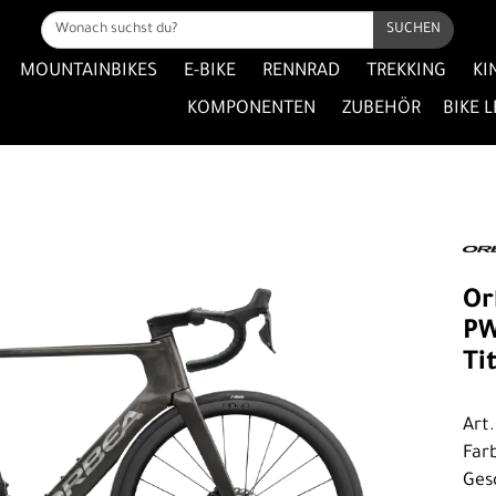
SUCHEN
MOUNTAINBIKES
E-BIKE
RENNRAD
TREKKING
KI
KOMPONENTEN
ZUBEHÖR
BIKE 
Or
PW
Ti
Art
Far
Ges