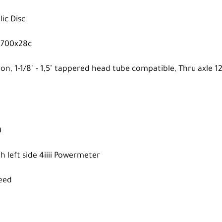
ic Disc
e 700x28c
bon, 1-1/8" - 1,5" tappered head tube compatible, Thru axle
0
 left side 4iiii Powermeter
peed