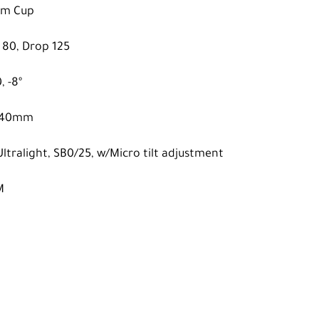
ium Cup
 80, Drop 125
 -8º
e 140mm
ltralight, SB0/25, w/Micro tilt adjustment
M