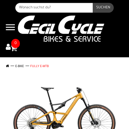
SUCHEN
0
E-BIKE
FULLY E-MTB