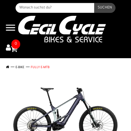
SUCHEN
0
E-BIKE
FULLY E-MTB