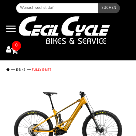
SUCHEN
0
E-BIKE
FULLY E-MTB