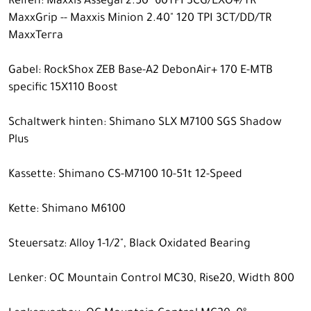
Reifen: Maxxis Assegai 2.50" 60TPI 3CG/EXO+/TR
MaxxGrip -- Maxxis Minion 2.40" 120 TPI 3CT/DD/TR
MaxxTerra
Gabel: RockShox ZEB Base-A2 DebonAir+ 170 E-MTB
specific 15X110 Boost
Schaltwerk hinten: Shimano SLX M7100 SGS Shadow
Plus
Kassette: Shimano CS-M7100 10-51t 12-Speed
Kette: Shimano M6100
Steuersatz: Alloy 1-1/2", Black Oxidated Bearing
Lenker: OC Mountain Control MC30, Rise20, Width 800