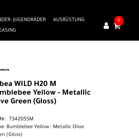
NDER- JUGENDRÄDER
AUSRÜSTUNG
0
LEASING
bea WILD H20 M
mblebee Yellow - Metallic
ive Green (Gloss)
.Nr. T34205SM
be: Bumblebee Yellow - Metallic Olive
en (Gloss)