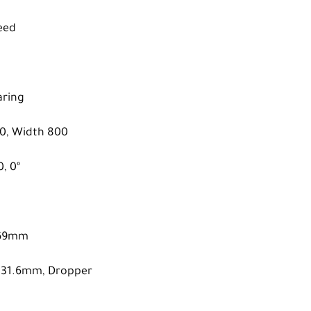
eed
aring
20, Width 800
, 0º
 269mm
, 31.6mm, Dropper