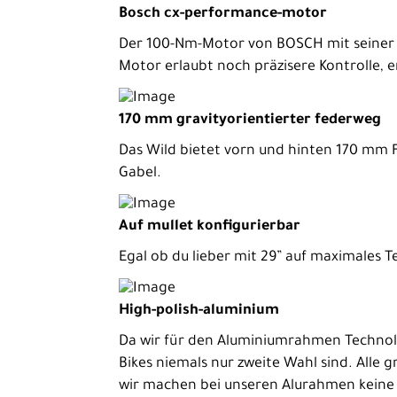
Bosch cx-performance-motor
Bike
Der 100-Nm-Motor von BOSCH mit seiner u
E-
Motor erlaubt noch präzisere Kontrolle, er
Cargobikes
Rennrad
170 mm gravityorientierter federweg
Trekking
Das Wild bietet vorn und hinten 170 mm 
Gabel.
Kinder-
Jugendräder
Auf mullet konfigurierbar
Ausrüstung
Egal ob du lieber mit 29” auf maximales T
Komponenten
Zubehör
High-polish-aluminium
Neuheiten
Da wir für den Aluminiumrahmen Technolog
Bikes niemals nur zweite Wahl sind. Alle
Reduzierte
wir machen bei unseren Alurahmen kein
Artikel