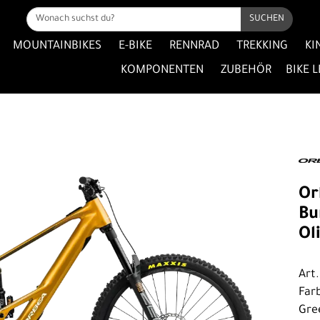
SUCHEN
MOUNTAINBIKES
E-BIKE
RENNRAD
TREKKING
KI
KOMPONENTEN
ZUBEHÖR
BIKE 
Or
Bu
Ol
Art
Far
Gre