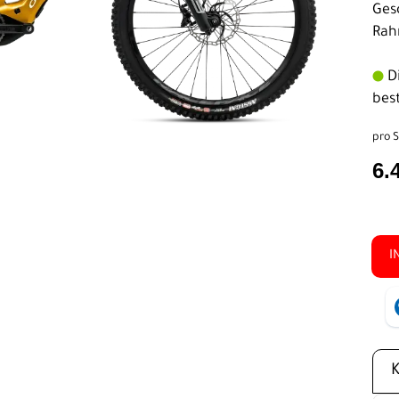
Ges
Rah
Di
bes
pro S
6.
I