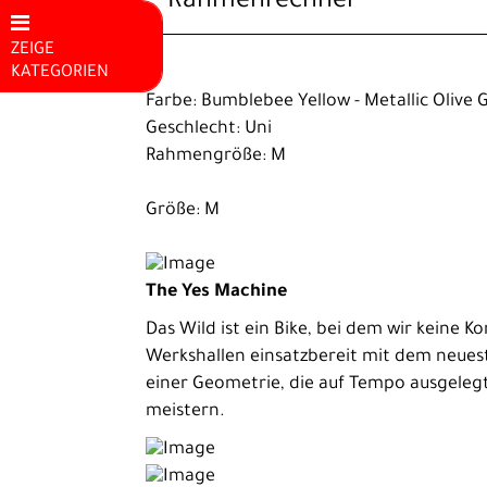
Rahmenrechner
ZEIGE
KATEGORIEN
Farbe: Bumblebee Yellow - Metallic Olive 
Mountainbikes
Geschlecht: Uni
E-Bike
Rahmengröße: M
E-Rennrad
Größe: M
Kinder E-
Bike
The Yes Machine
Hardtail E-
Das Wild ist ein Bike, bei dem wir keine 
MTB
Werkshallen einsatzbereit mit dem neue
Fully E-MTB
einer Geometrie, die auf Tempo ausgelegt i
meistern.
City E-Bike
Trekking /
Fitness E-