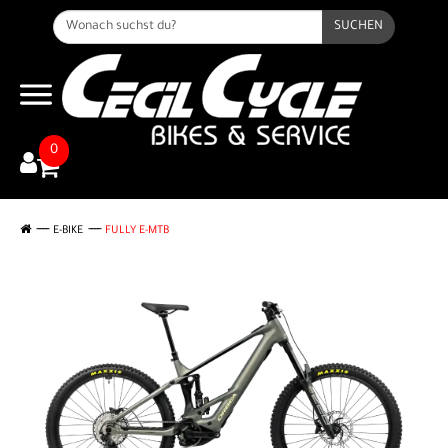
SUCHEN
0
E-BIKE
FULLY E-MTB