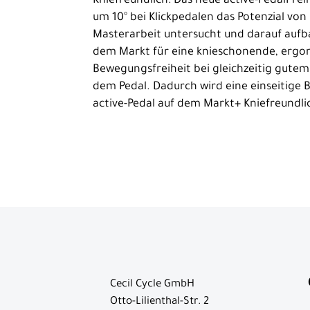
Kniefreundlich: Das neue active-PedalFrei
um 10° bei Klickpedalen das Potenzial v
Gepäckträger
Masterarbeit untersucht und darauf aufba
Griffe
dem Markt für eine knieschonende, ergonom
Bewegungsfreiheit bei gleichzeitig gutem 
Lenker
dem Pedal. Dadurch wird eine einseitige
Pedale
active-Pedal auf dem Markt+ Kniefreundlic
Reifen
Sättel
Schaltaugen
Schläuche
Schutzbleche
Ständer
Vorbauten
Cecil Cycle GmbH
Zubehör
Otto-Lilienthal-Str. 2