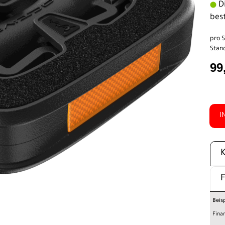
Di
bes
pro S
Stand
99
I
Beis
Fina