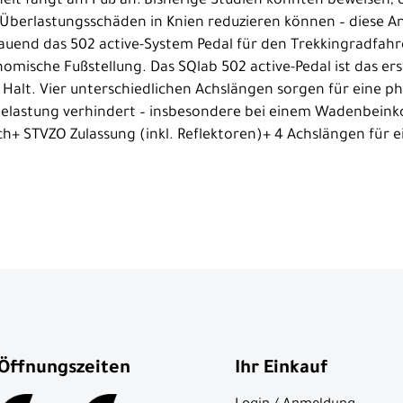
heit fängt am Fuß an: Bisherige Studien konnten beweisen, 
on Überlastungsschäden in Knien reduzieren können – dies
uend das 502 active-System Pedal für den Trekkingradfahrer
ische Fußstellung. Das SQlab 502 active-Pedal ist das erste
Halt. Vier unterschiedlichen Achslängen sorgen für eine ph
 Belastung verhindert – insbesondere bei einem Wadenbeink
h+ STVZO Zulassung (inkl. Reflektoren)+ 4 Achslängen für e
Öffnungszeiten
Ihr Einkauf