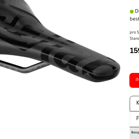
Di
bes
pro S
Stand
15
I
Beis