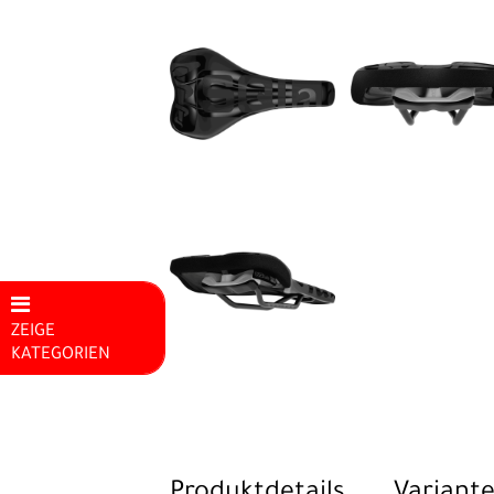
ZEIGE
KATEGORIEN
Mountainbikes
E-Bike
Rennrad
Produktdetails
Variante