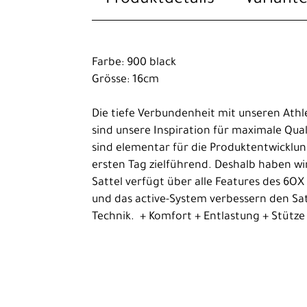
Trekking
Kinder-
Jugendräder
Farbe: 900 black
Grösse: 16cm
Ausrüstung
Komponenten
Die tiefe Verbundenheit mit unseren Athl
sind unsere Inspiration für maximale Qual
Beleuchtung
sind elementar für die Produktentwicklun
Gepäckträger
ersten Tag zielführend. Deshalb haben wi
Sattel verfügt über alle Features des 6
Griffe
und das active-System verbessern den Sat
Lenker
Technik. + Komfort + Entlastung + Stütze
Pedale
Reifen
Sättel