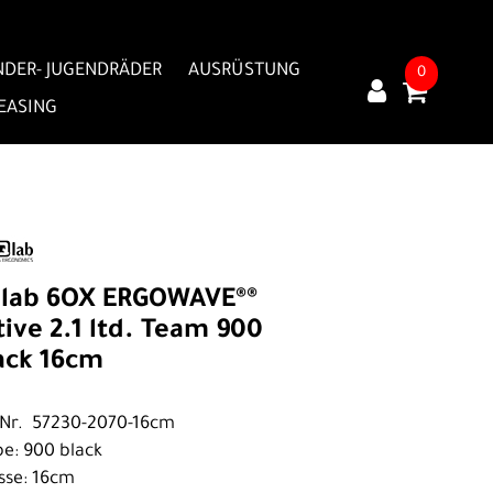
NDER- JUGENDRÄDER
AUSRÜSTUNG
0
LEASING
lab 6OX ERGOWAVE®®
tive 2.1 ltd. Team 900
ack 16cm
.Nr. 57230-2070-16cm
be: 900 black
sse: 16cm