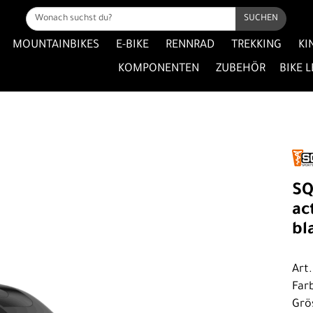
SUCHEN
MOUNTAINBIKES
E-BIKE
RENNRAD
TREKKING
KI
KOMPONENTEN
ZUBEHÖR
BIKE 
SQ
ac
bl
Art
Far
Grö