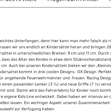
n leichtes Unterfangen, denn hier kann man mehr falsch als
trauen wir uns endlich an Kindersättel heran und bringen 2
sättel in unterschiedlichen Breiten: 9 cm und 11 cm. Durc
, dass das Alter des Kindes in etwa dem Sitzknochenabstand 
11 cm Auch bei unseren Kindersätteln bieten wir den „Kleinst
Kindersattel kommt in drei coolen Designs: OX Design: Perfe
für angehende Feuerwehrmänner und -frauen. Racing Design
 einen passenden Lenker (3 ½) und neue Griffe (7 ½) vervoll
t sind. Damit wird das Fahrerlebnis für Kinder noch komfo
 eigene Kids-Line entwickelt. Dabei haben wir intensiv an
ßen lassen. Ein wichtiger Aspekt unserer Zusammenarbeit i
e Auswahl zur Verfügung haben.