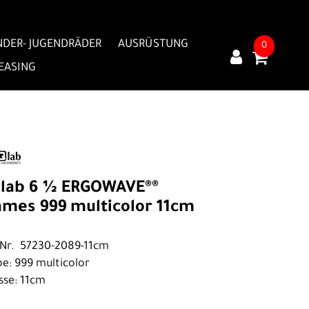
NDER- JUGENDRÄDER
AUSRÜSTUNG
0
LEASING
lab 6 ½ ERGOWAVE®®
ames 999 multicolor 11cm
.Nr. 57230-2089-11cm
be: 999 multicolor
sse: 11cm