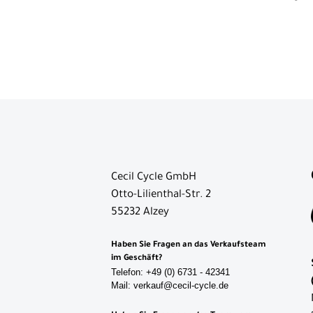
Sättel
Schaltaugen
Schläuche
Schutzbleche
Ständer
Vorbauten
Zubehör
Cecil Cycle GmbH
Neuheiten
Otto-Lilienthal-Str. 2
55232 Alzey
Reduzierte
Artikel
Haben Sie Fragen an das Verkaufsteam
im Geschäft?
Telefon: +49 (0) 6731 - 42341
Mail: verkauf@cecil-cycle.de