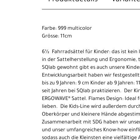
Rennrad
Trekking
Farbe: 999 multicolor
Kinder-
Grösse: 11cm
Jugendräder
Ausrüstung
6½ Fahrradsättel für Kinder: das ist kei
in der Sattelherstellung und Ergonomie, 
Komponenten
SQlab gewohnt gibt es auch unsere Kinder
Beleuchtung
Entwicklungsarbeit haben wir festgestellt
bis zu 9 Jahren: 9 cm Kinder ab 9 Jahren: 
Gepäckträger
seit Jahren bei SQlab praktizieren. Der 
Griffe
ERGOWAVE® Sattel. Flames Design: Ideal 
lieben. Die Kids-Line wird außerdem durch
Lenker
Oberkörper und kleinere Hände abgestimm
Pedale
Zusammenarbeit mit SDG haben wir unsere
und unser umfangreiches Know-how einflie
Reifen
sodass auch die Kleinsten eine vielfältig