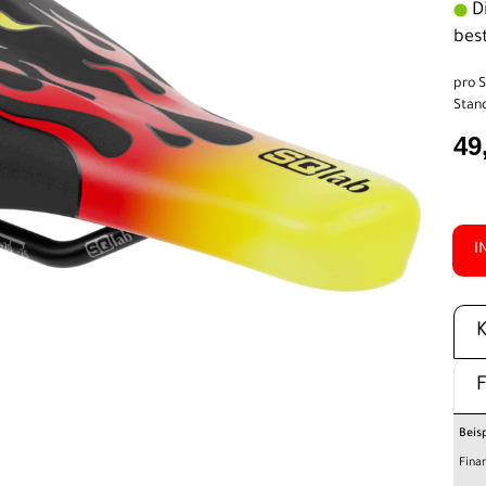
Di
bes
pro S
Stand
49
I
Beis
Fina