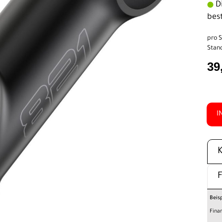
Di
bes
pro S
Stand
39
I
Beis
Fina