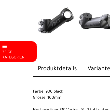
ZEIGE
KATEGORIEN
Mountainbikes
Produktdetails
Variante
E-Bike
Rennrad
Farbe: 900 black
Trekking
Grösse: 100mm
Kinder-