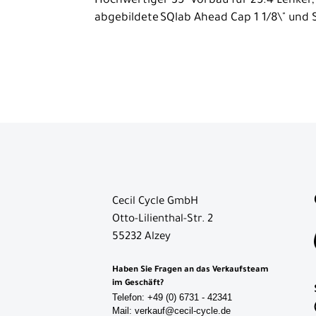
Jugendräder
Hochwertiger 35° Vorbau für 25.4 Lenker,
abgebildete SQlab Ahead Cap 1 1/8\" und 
Ausrüstung
Komponenten
Beleuchtung
Gepäckträger
Griffe
Lenker
Pedale
Cecil Cycle GmbH
Reifen
Otto-Lilienthal-Str. 2
Sättel
55232 Alzey
Schaltaugen
Haben Sie Fragen an das Verkaufsteam
im Geschäft?
Schläuche
Telefon: +49 (0) 6731 - 42341
Mail: verkauf@cecil-cycle.de
Schutzbleche