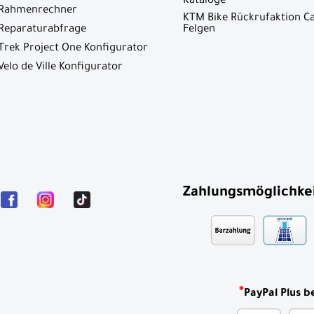
Kataloge
Rahmenrechner
KTM Bike Rückrufaktion C
Reparaturabfrage
Felgen
Trek Project One Konfigurator
Velo de Ville Konfigurator
Zahlungsmöglichke
*
PayPal Plus b