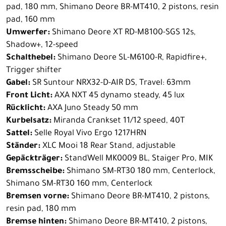
pad, 180 mm, Shimano Deore BR-MT410, 2 pistons, resin
pad, 160 mm
Umwerfer:
Shimano Deore XT RD-M8100-SGS 12s,
Shadow+, 12-speed
Schalthebel:
Shimano Deore SL-M6100-R, Rapidfire+,
Trigger shifter
Gabel:
SR Suntour NRX32-D-AIR DS, Travel: 63mm
Front Licht:
AXA NXT 45 dynamo steady, 45 lux
Rücklicht:
AXA Juno Steady 50 mm
Kurbelsatz:
Miranda Crankset 11/12 speed, 40T
Sattel:
Selle Royal Vivo Ergo 1217HRN
Ständer:
XLC Mooi 18 Rear Stand, adjustable
Gepäckträger:
StandWell MK0009 BL, Staiger Pro, MIK
Bremsscheibe:
Shimano SM-RT30 180 mm, Centerlock,
Shimano SM-RT30 160 mm, Centerlock
Bremsen vorne:
Shimano Deore BR-MT410, 2 pistons,
resin pad, 180 mm
Bremse hinten:
Shimano Deore BR-MT410, 2 pistons,