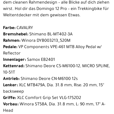
dem cleanen Rahmendesign – alle Blicke auf dich ziehen
wirst. Hol dir das Domingo 12 Pro – ein Trekkingbike für
Weltentdecker mit dem gewissen Etwas.
Farbe:
CAVALRY
Bremshebel:
Shimano BL-MT402-3A
Rahmen:
Winora DYB003213_520M
Pedale:
VP Components VPE-461 MTB Alloy Pedal w/
Reflector
Innenlager:
Samox EB2401
Kettenrad:
Shimano Deore CS-M6100-12, MICRO SPLINE,
10-51T
Antrieb:
Shimano Deore CN-M6100 12s
Lenker:
XLC MTB479A, Dia. 31.8 mm, Rise: 20 mm, 15°
backsweep
Griffe:
XLC Comfort Grip Set VLG-1752D2
Vorbau:
Winora ST58A, Dia. 31.8 mm, L: 90 mm, 17° A-
Head