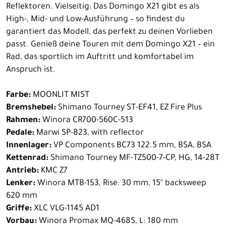
Reflektoren. Vielseitig: Das Domingo X21 gibt es als
High-, Mid- und Low-Ausführung – so findest du
garantiert das Modell, das perfekt zu deinen Vorlieben
passt. Genieß deine Touren mit dem Domingo X21 – ein
Rad, das sportlich im Auftritt und komfortabel im
Anspruch ist.
Farbe:
MOONLIT MIST
Bremshebel:
Shimano Tourney ST-EF41, EZ Fire Plus
Rahmen:
Winora CR700-560C-513
Pedale:
Marwi SP-823, with reflector
Innenlager:
VP Components BC73 122.5 mm, BSA, BSA
Kettenrad:
Shimano Tourney MF-TZ500-7-CP, HG, 14-28T
Antrieb:
KMC Z7
Lenker:
Winora MTB-153, Rise: 30 mm, 15° backsweep
620 mm
Griffe:
XLC VLG-1145 AD1
Vorbau:
Winora Promax MQ-4685, L: 180 mm