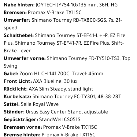
Nabe hinten:
JOYTECH JY754 10x135 mm, 36H, HG
Bremsen:
Promax V-Brake TX115C
Umwerfer:
Shimano Tourney RD-TX800-SGS, 7s, 21-
speed
Schalthebel:
Shimano Tourney ST-EF41-L + -R, EZ Fire
Plus, Shimano Tourney ST-EF41-7R, EZ Fire Plus, Shift-
Brake-Lever
Umwerfer vorne:
Shimano Tourney FD-TY510-TS3, Top
Swing
Gabel:
Zoom HL CH-141 700C, Travel: 45mm
Front Licht:
AXA Blueline, 30 lux
Rücklicht:
AXA Slim Steady, stand light
Kurbelsatz:
Shimano Tourney FC-TY301, 48-38-28T
Sattel:
Selle Royal Wave
Ständer:
Ursus Easy Center Stand, adjustable
Gepäckträger:
StandWell CS051S
Bremsen vorne:
Promax V-Brake TX115C
Bremse hinten:
Promax V-Brake TX115C