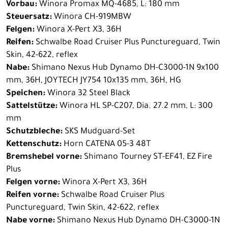
Vorbau:
Winora Promax MQ-4685, L: 180 mm
Steuersatz:
Winora CH-919MBW
Felgen:
Winora X-Pert X3, 36H
Reifen:
Schwalbe Road Cruiser Plus Punctureguard, Twin
Skin, 42-622, reflex
Nabe:
Shimano Nexus Hub Dynamo DH-C3000-1N 9x100
mm, 36H, JOYTECH JY754 10x135 mm, 36H, HG
Speichen:
Winora 32 Steel Black
Sattelstütze:
Winora HL SP-C207, Dia. 27.2 mm, L: 300
mm
Schutzbleche:
SKS Mudguard-Set
Kettenschutz:
Horn CATENA 05-3 48T
Bremshebel vorne:
Shimano Tourney ST-EF41, EZ Fire
Plus
Felgen vorne:
Winora X-Pert X3, 36H
Reifen vorne:
Schwalbe Road Cruiser Plus
Punctureguard, Twin Skin, 42-622, reflex
Nabe vorne:
Shimano Nexus Hub Dynamo DH-C3000-1N