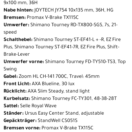
9x100 mm, 36H
Nabe hinten:
JOYTECH JY754 10x135 mm, 36H, HG
Bremsen:
Promax V-Brake TX115C
Umwerfer:
Shimano Tourney RD-TX800-SGS, 7s, 21-
speed
Schalthebel:
Shimano Tourney ST-EF41-L + -R, EZ Fire
Plus, Shimano Tourney ST-EF41-7R, EZ Fire Plus, Shift-
Brake-Lever
Umwerfer vorne:
Shimano Tourney FD-TY510-TS3, Top
Swing
Gabel:
Zoom HL CH-141 700C, Travel: 45mm
Front Licht:
AXA Blueline, 30 lux
Rücklicht:
AXA Slim Steady, stand light
Kurbelsatz:
Shimano Tourney FC-TY301, 48-38-28T
Sattel:
Selle Royal Wave
Ständer:
Ursus Easy Center Stand, adjustable
Gepäckträger:
StandWell CS051S
Bremsen vorne:
Promax V-Brake TX115C