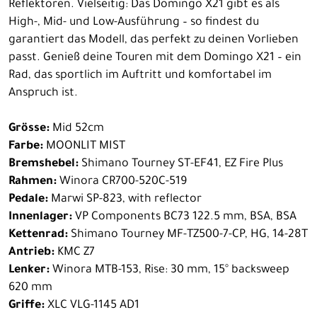
Reflektoren. Vielseitig: Das Domingo X21 gibt es als
High-, Mid- und Low-Ausführung – so findest du
garantiert das Modell, das perfekt zu deinen Vorlieben
passt. Genieß deine Touren mit dem Domingo X21 – ein
Rad, das sportlich im Auftritt und komfortabel im
Anspruch ist.
Grösse:
Mid 52cm
Farbe:
MOONLIT MIST
Bremshebel:
Shimano Tourney ST-EF41, EZ Fire Plus
Rahmen:
Winora CR700-520C-519
Pedale:
Marwi SP-823, with reflector
Innenlager:
VP Components BC73 122.5 mm, BSA, BSA
Kettenrad:
Shimano Tourney MF-TZ500-7-CP, HG, 14-28T
Antrieb:
KMC Z7
Lenker:
Winora MTB-153, Rise: 30 mm, 15° backsweep
620 mm
Griffe:
XLC VLG-1145 AD1