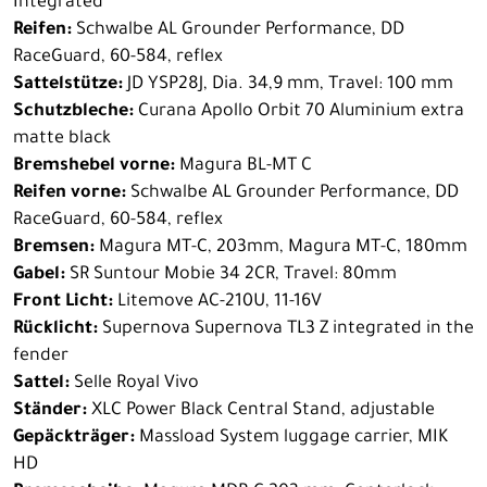
Integrated
Reifen:
Schwalbe AL Grounder Performance, DD
RaceGuard, 60-584, reflex
Sattelstütze:
JD YSP28J, Dia. 34,9 mm, Travel: 100 mm
Schutzbleche:
Curana Apollo Orbit 70 Aluminium extra
matte black
Bremshebel vorne:
Magura BL-MT C
Reifen vorne:
Schwalbe AL Grounder Performance, DD
RaceGuard, 60-584, reflex
Bremsen:
Magura MT-C, 203mm, Magura MT-C, 180mm
Gabel:
SR Suntour Mobie 34 2CR, Travel: 80mm
Front Licht:
Litemove AC-210U, 11-16V
Rücklicht:
Supernova Supernova TL3 Z integrated in the
fender
Sattel:
Selle Royal Vivo
Ständer:
XLC Power Black Central Stand, adjustable
Gepäckträger:
Massload System luggage carrier, MIK
HD