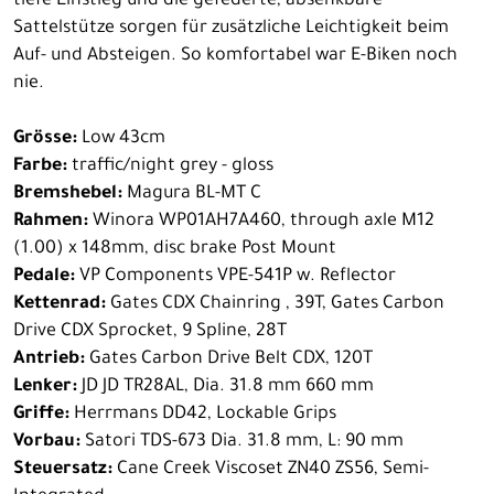
tiefe Einstieg und die gefederte, absenkbare
Sattelstütze sorgen für zusätzliche Leichtigkeit beim
Auf- und Absteigen. So komfortabel war E-Biken noch
nie.
Grösse:
Low 43cm
Farbe:
traffic/night grey - gloss
Bremshebel:
Magura BL-MT C
Rahmen:
Winora WP01AH7A460, through axle M12
(1.00) x 148mm, disc brake Post Mount
Pedale:
VP Components VPE-541P w. Reflector
Kettenrad:
Gates CDX Chainring , 39T, Gates Carbon
Drive CDX Sprocket, 9 Spline, 28T
Antrieb:
Gates Carbon Drive Belt CDX, 120T
Lenker:
JD JD TR28AL, Dia. 31.8 mm 660 mm
Griffe:
Herrmans DD42, Lockable Grips
Vorbau:
Satori TDS-673 Dia. 31.8 mm, L: 90 mm
Steuersatz:
Cane Creek Viscoset ZN40 ZS56, Semi-