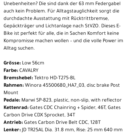
Unebenheiten? Die sind dank der 63 mm Federgabel
auch kein Problem. Für Alltagstauglichkeit sorgt die
durchdachte Ausstattung mit Rücktrittbremse,
Gepäckträger und Lichtanlage nach StVZO. Dieses E-
Bike ist perfekt für alle, die in Sachen Komfort keine
Kompromisse machen wollen – und die volle Power im
Alltag suchen.
Grösse:
Low 56cm
Farbe:
CAVALRY
Bremshebel:
Tektro HD-T275-BL
Rahmen:
Winora 45500680_HA7_03, disc brake Post
Mount
Pedale:
Marwi SP-823, plastic, non-slip, with reflector
Kettenrad:
Gates CDC Chainring + Spider, 46T, Gates
Carbon Drive CDX Sprocket, 34T
Antrieb:
Gates Carbon Drive Belt CDC, 128T
Lenker:
JD TR25AL Dia. 31.8 mm, Rise: 25 mm 640 mm