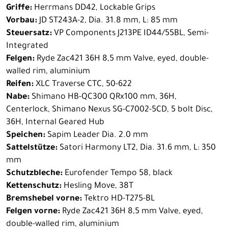
Griffe:
Herrmans DD42, Lockable Grips
Vorbau:
JD ST243A-2, Dia. 31.8 mm, L: 85 mm
Steuersatz:
VP Components J213PE ID44/55BL, Semi-
Integrated
Felgen:
Ryde Zac421 36H 8,5 mm Valve, eyed, double-
walled rim, aluminium
Reifen:
XLC Traverse CTC, 50-622
Nabe:
Shimano HB-QC300 QRx100 mm, 36H,
Centerlock, Shimano Nexus SG-C7002-5CD, 5 bolt Disc,
36H, Internal Geared Hub
Speichen:
Sapim Leader Dia. 2.0 mm
Sattelstütze:
Satori Harmony LT2, Dia. 31.6 mm, L: 350
mm
Schutzbleche:
Eurofender Tempo 58, black
Kettenschutz:
Hesling Move, 38T
Bremshebel vorne:
Tektro HD-T275-BL
Felgen vorne:
Ryde Zac421 36H 8,5 mm Valve, eyed,
double-walled rim, aluminium