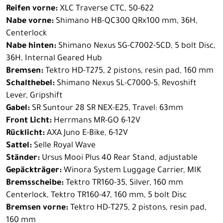
Reifen vorne:
XLC Traverse CTC, 50-622
Nabe vorne:
Shimano HB-QC300 QRx100 mm, 36H,
Centerlock
Nabe hinten:
Shimano Nexus SG-C7002-5CD, 5 bolt Disc,
36H, Internal Geared Hub
Bremsen:
Tektro HD-T275, 2 pistons, resin pad, 160 mm
Schalthebel:
Shimano Nexus SL-C7000-5, Revoshift
Lever, Gripshift
Gabel:
SR Suntour 28 SR NEX-E25, Travel: 63mm
Front Licht:
Herrmans MR-GO 6-12V
Rücklicht:
AXA Juno E-Bike, 6-12V
Sattel:
Selle Royal Wave
Ständer:
Ursus Mooi Plus 40 Rear Stand, adjustable
Gepäckträger:
Winora System Luggage Carrier, MIK
Bremsscheibe:
Tektro TR160-35, Silver, 160 mm
Centerlock, Tektro TR160-47, 160 mm, 5 bolt Disc
Bremsen vorne:
Tektro HD-T275, 2 pistons, resin pad,
160 mm