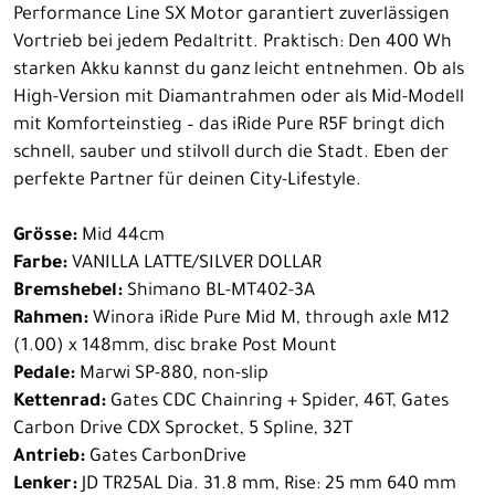
Performance Line SX Motor garantiert zuverlässigen
Vortrieb bei jedem Pedaltritt. Praktisch: Den 400 Wh
starken Akku kannst du ganz leicht entnehmen. Ob als
High-Version mit Diamantrahmen oder als Mid-Modell
mit Komforteinstieg – das iRide Pure R5F bringt dich
schnell, sauber und stilvoll durch die Stadt. Eben der
perfekte Partner für deinen City-Lifestyle.
Grösse:
Mid 44cm
Farbe:
VANILLA LATTE/SILVER DOLLAR
Bremshebel:
Shimano BL-MT402-3A
Rahmen:
Winora iRide Pure Mid M, through axle M12
(1.00) x 148mm, disc brake Post Mount
Pedale:
Marwi SP-880, non-slip
Kettenrad:
Gates CDC Chainring + Spider, 46T, Gates
Carbon Drive CDX Sprocket, 5 Spline, 32T
Antrieb:
Gates CarbonDrive
Lenker:
JD TR25AL Dia. 31.8 mm, Rise: 25 mm 640 mm