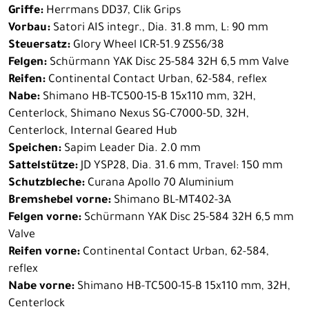
Griffe:
Herrmans DD37, Clik Grips
Vorbau:
Satori AIS integr., Dia. 31.8 mm, L: 90 mm
Steuersatz:
Glory Wheel ICR-51.9 ZS56/38
Felgen:
Schürmann YAK Disc 25-584 32H 6,5 mm Valve
Reifen:
Continental Contact Urban, 62-584, reflex
Nabe:
Shimano HB-TC500-15-B 15x110 mm, 32H,
Centerlock, Shimano Nexus SG-C7000-5D, 32H,
Centerlock, Internal Geared Hub
Speichen:
Sapim Leader Dia. 2.0 mm
Sattelstütze:
JD YSP28, Dia. 31.6 mm, Travel: 150 mm
Schutzbleche:
Curana Apollo 70 Aluminium
Bremshebel vorne:
Shimano BL-MT402-3A
Felgen vorne:
Schürmann YAK Disc 25-584 32H 6,5 mm
Valve
Reifen vorne:
Continental Contact Urban, 62-584,
reflex
Nabe vorne:
Shimano HB-TC500-15-B 15x110 mm, 32H,
Centerlock