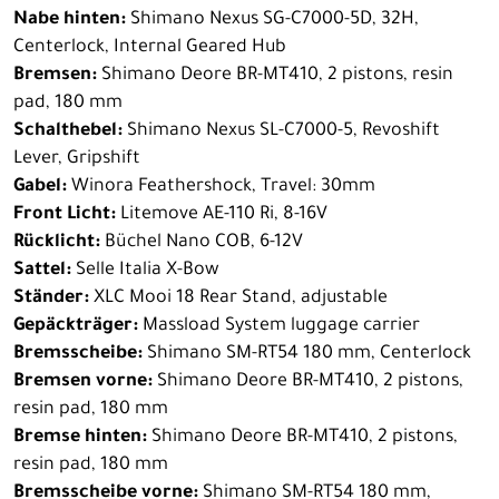
Nabe hinten:
Shimano Nexus SG-C7000-5D, 32H,
Centerlock, Internal Geared Hub
Bremsen:
Shimano Deore BR-MT410, 2 pistons, resin
pad, 180 mm
Schalthebel:
Shimano Nexus SL-C7000-5, Revoshift
Lever, Gripshift
Gabel:
Winora Feathershock, Travel: 30mm
Front Licht:
Litemove AE-110 Ri, 8-16V
Rücklicht:
Büchel Nano COB, 6-12V
Sattel:
Selle Italia X-Bow
Ständer:
XLC Mooi 18 Rear Stand, adjustable
Gepäckträger:
Massload System luggage carrier
Bremsscheibe:
Shimano SM-RT54 180 mm, Centerlock
Bremsen vorne:
Shimano Deore BR-MT410, 2 pistons,
resin pad, 180 mm
Bremse hinten:
Shimano Deore BR-MT410, 2 pistons,
resin pad, 180 mm
Bremsscheibe vorne:
Shimano SM-RT54 180 mm,