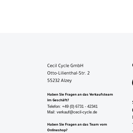
Ausrüstung
Komponenten
Zubehör
Fahrradanhänger
Handyhalterungen
Klingel
Cecil Cycle GmbH
Körbe
Otto-Lilienthal-Str. 2
Taschen &
55232 Alzey
Rucksäcke
Haben Sie Fragen an das Verkaufsteam
Bikepacking
im Geschäft?
Taschen
Telefon: +49 (0) 6731 - 42341
Mail: verkauf@cecil-cycle.de
Fahrradkörbe
Haben Sie Fragen an das Team vom
Fahrradpumpen
Onlineshop?