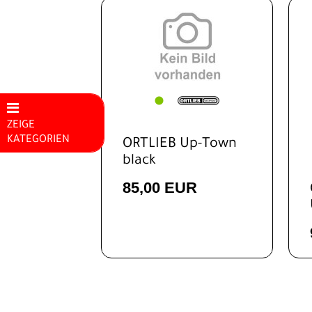
ZEIGE
KATEGORIEN
ORTLIEB Up-Town
black
Mountainbikes
85,00 EUR
E-Bike
Rennrad
Trekking
Kinder-
Jugendräder