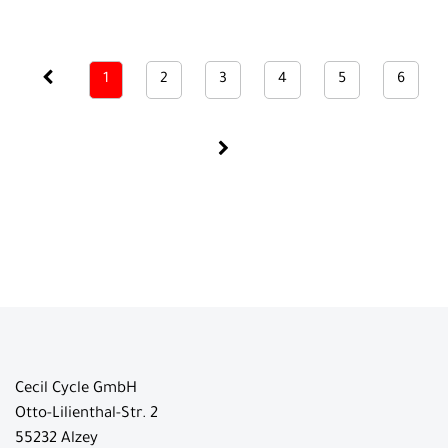
1
2
3
4
5
6
Cecil Cycle GmbH
Otto-Lilienthal-Str. 2
55232 Alzey