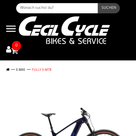
SUCHEN
0
E-BIKE
FULLY E-MTB