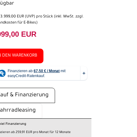
fügbar
t
3.999,00 EUR
(
UVP
) pro Stück (inkl. MwSt. zzgl.
ndkosten für E-Bikes
)
999,00 EUR
N DEN WARENKORB
Kauf & Finanzierung
Fahrradleasing
piel Finanzierung
nzieren ab 259,91 EUR pro Monat für 12 Monate