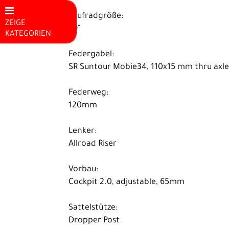
Laufradgröße:
ZEIGE
29"
KATEGORIEN
Mountainbikes
Federgabel:
SR Suntour Mobie34, 110x15 mm thru axl
E-Bike
E-Rennrad
Federweg:
120mm
Kinder E-
Bike
Lenker:
Hardtail E-
Allroad Riser
MTB
Vorbau:
Fully E-MTB
Cockpit 2.0, adjustable, 65mm
City E-Bike
Sattelstütze:
Trekking /
Dropper Post
Fitness E-