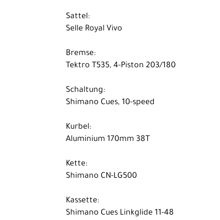
Bike
Sattel:
Selle Royal Vivo
E-
Cargobikes
Bremse:
Rennrad
Tektro T535, 4-Piston 203/180
Trekking
Schaltung:
Kinder-
Shimano Cues, 10-speed
Jugendräder
Kurbel:
Ausrüstung
Aluminium 170mm 38T
Komponenten
Kette:
Zubehör
Shimano CN-LG500
Neuheiten
Kassette:
Reduzierte
Shimano Cues Linkglide 11-48
Artikel