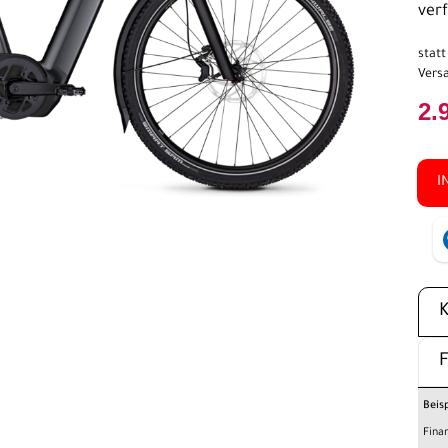
ver
stat
Versa
2.
I
Beis
Fina