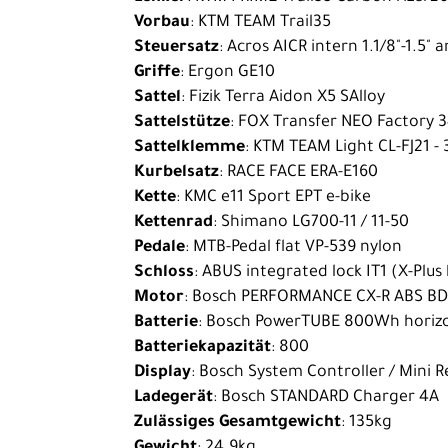
Bike
Vorbau
: KTM TEAM Trail35
Steuersatz
: Acros AICR intern 1.1/8"-1.5" 
E-
Griffe
: Ergon GE10
Cargobikes
Sattel
: Fizik Terra Aidon X5 SAlloy
Rennrad
Sattelstütze
: FOX Transfer NEO Factory 3
Sattelklemme
: KTM TEAM Light CL-FJ21 -
Trekking
Kurbelsatz
: RACE FACE ERA-E160
Kinder-
Kette
: KMC e11 Sport EPT e-bike
Jugendräder
Kettenrad
: Shimano LG700-11 / 11-50
Pedale
: MTB-Pedal flat VP-539 nylon
Ausrüstung
Schloss
: ABUS integrated lock IT1 (X-Plus
Komponenten
Motor
: Bosch PERFORMANCE CX-R ABS B
Batterie
: Bosch PowerTUBE 800Wh horiz
Zubehör
Batteriekapazität
: 800
Neuheiten
Display
: Bosch System Controller / Mini 
Ladegerät
: Bosch STANDARD Charger 4A
Reduzierte
Zulässiges Gesamtgewicht
: 135kg
Artikel