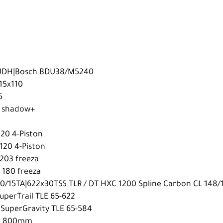
 UDH|Bosch BDU38/M5240
 15x110
5
G shadow+
20 4-Piston
120 4-Piston
203 freeza
 180 freeza
10/15TA|622x30TSS TLR / DT HXC 1200 Spline Carbon CL 148
uperTrail TLE 65-622
SuperGravity TLE 65-584
r20 800mm