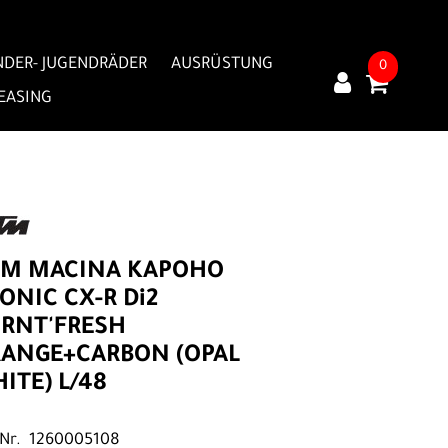
NDER- JUGENDRÄDER
AUSRÜSTUNG
0
LEASING
TM MACINA KAPOHO
ONIC CX-R Di2
RNT'FRESH
ANGE+CARBON (OPAL
ITE) L/48
.Nr. 1260005108