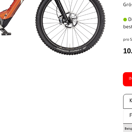
Grö
Di
bes
pro S
10
I
Beis