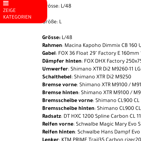
Grösse: L/48
ZEIGE
KATEGORIEN
Größe: L
Mountainbikes
Grösse:
L/48
E-Bike
Rahmen
: Macina Kapoho Dimmix CB 160
E-Rennrad
Gabel
: FOX 36 Float 29" Factory E 160mm
Dämpfer hinten
: FOX DHX Factory 250x7
Kinder E-
Umwerfer
: Shimano XTR Di2 M9260-11 L
Bike
Schalthebel
: Shimano XTR Di2 M9250
Hardtail E-
Bremse vorne
: Shimano XTR M9100 / M91
Bremse hinten
: Shimano XTR M9100 / M9
MTB
Bremsscheibe vorne
: Shimano CL900 CL 
Fully E-MTB
Bremsscheibe hinten
: Shimano CL900 CL
City E-Bike
Radsatz
: DT HXC 1200 Spline Carbon CL 1
Reifen vorne
: Schwalbe Magic Mary Evo S
Trekking /
Reifen hinten
: Schwalbe Hans Dampf Evo 
Fitness E-
Lenker
: KTM PRIME Trail35 Carbon rize