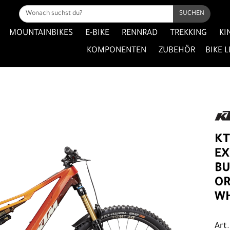
SUCHEN
MOUNTAINBIKES
E-BIKE
RENNRAD
TREKKING
KI
KOMPONENTEN
ZUBEHÖR
BIKE 
K
EX
BU
OR
WH
Art