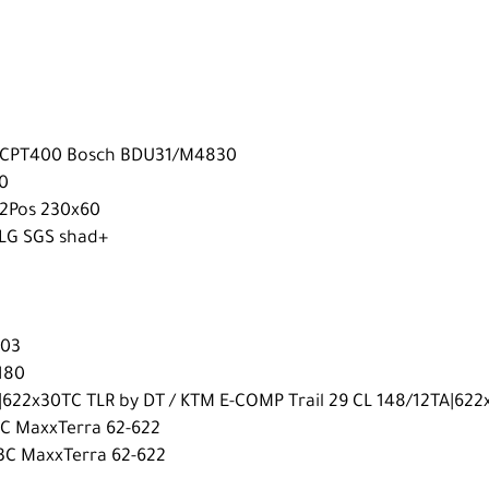
H|CPT400 Bosch BDU31/M4830
10
 2Pos 230x60
 LG SGS shad+
203
180
A|622x30TC TLR by DT / KTM E-COMP Trail 29 CL 148/12TA|622
3C MaxxTerra 62-622
 3C MaxxTerra 62-622