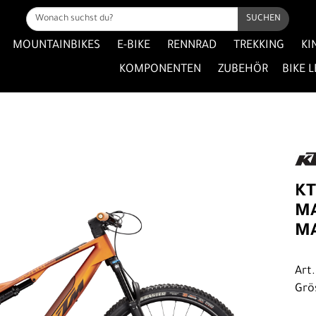
SUCHEN
MOUNTAINBIKES
E-BIKE
RENNRAD
TREKKING
KI
KOMPONENTEN
ZUBEHÖR
BIKE 
KT
MA
MA
Art
Grö