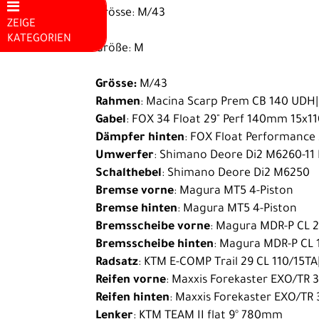
Grösse: M/43
ZEIGE
KATEGORIEN
Größe: M
Mountainbikes
Grösse:
M/43
E-Bike
Rahmen
: Macina Scarp Prem CB 140 UD
E-Rennrad
Gabel
: FOX 34 Float 29" Perf 140mm 15x1
Dämpfer hinten
: FOX Float Performance
Kinder E-
Umwerfer
: Shimano Deore Di2 M6260-11
Bike
Schalthebel
: Shimano Deore Di2 M6250
Hardtail E-
Bremse vorne
: Magura MT5 4-Piston
Bremse hinten
: Magura MT5 4-Piston
MTB
Bremsscheibe vorne
: Magura MDR-P CL 
Fully E-MTB
Bremsscheibe hinten
: Magura MDR-P CL 
Radsatz
: KTM E-COMP Trail 29 CL 110/15T
City E-Bike
Reifen vorne
: Maxxis Forekaster EXO/TR 
Trekking /
Reifen hinten
: Maxxis Forekaster EXO/TR
Fitness E-
Lenker
: KTM TEAM II flat 9° 780mm