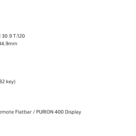
 30.9 T:120
- 34,9mm
T82 key)
Remote Flatbar / PURION 400 Display