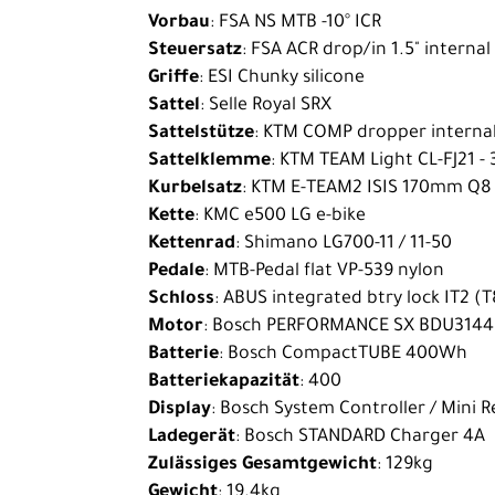
Bike
Vorbau
: FSA NS MTB -10° ICR
Steuersatz
: FSA ACR drop/in 1.5" internal
E-
Griffe
: ESI Chunky silicone
Cargobikes
Sattel
: Selle Royal SRX
Rennrad
Sattelstütze
: KTM COMP dropper internal
Sattelklemme
: KTM TEAM Light CL-FJ21 
Trekking
Kurbelsatz
: KTM E-TEAM2 ISIS 170mm Q8
Kinder-
Kette
: KMC e500 LG e-bike
Jugendräder
Kettenrad
: Shimano LG700-11 / 11-50
Pedale
: MTB-Pedal flat VP-539 nylon
Ausrüstung
Schloss
: ABUS integrated btry lock IT2 (
Komponenten
Motor
: Bosch PERFORMANCE SX BDU3144
Batterie
: Bosch CompactTUBE 400Wh
Zubehör
Batteriekapazität
: 400
Neuheiten
Display
: Bosch System Controller / Mini 
Ladegerät
: Bosch STANDARD Charger 4A
Reduzierte
Zulässiges Gesamtgewicht
: 129kg
Artikel
Gewicht
: 19.4kg