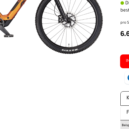
Di
bes
pro S
6.
I
Beis