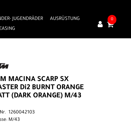
NDER- JUGENDRÄDER
AUSRÜSTUNG
0
LEASING
M MACINA SCARP SX
STER Di2 BURNT ORANGE
TT (DARK ORANGE) M/43
.Nr. 1260042103
sse: M/43