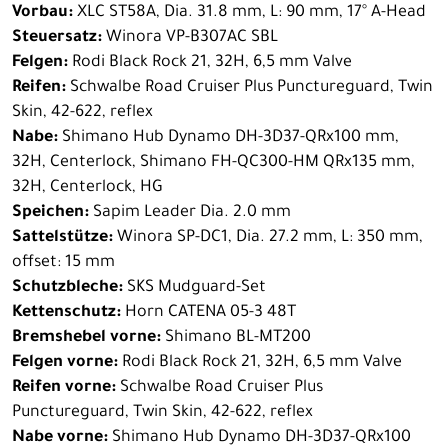
Vorbau:
XLC ST58A, Dia. 31.8 mm, L: 90 mm, 17° A-Head
Steuersatz:
Winora VP-B307AC SBL
Felgen:
Rodi Black Rock 21, 32H, 6,5 mm Valve
Reifen:
Schwalbe Road Cruiser Plus Punctureguard, Twin
Skin, 42-622, reflex
Nabe:
Shimano Hub Dynamo DH-3D37-QRx100 mm,
32H, Centerlock, Shimano FH-QC300-HM QRx135 mm,
32H, Centerlock, HG
Speichen:
Sapim Leader Dia. 2.0 mm
Sattelstütze:
Winora SP-DC1, Dia. 27.2 mm, L: 350 mm,
offset: 15 mm
Schutzbleche:
SKS Mudguard-Set
Kettenschutz:
Horn CATENA 05-3 48T
Bremshebel vorne:
Shimano BL-MT200
Felgen vorne:
Rodi Black Rock 21, 32H, 6,5 mm Valve
Reifen vorne:
Schwalbe Road Cruiser Plus
Punctureguard, Twin Skin, 42-622, reflex
Nabe vorne:
Shimano Hub Dynamo DH-3D37-QRx100