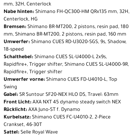
mm, 32H, Centerlock
Nabe hinten:
Shimano FH-QC300-HM QRx135 mm, 32H,
Centerlock, HG
Bremsen:
Shimano BR-MT200, 2 pistons, resin pad, 180
mm, Shimano BR-MT200, 2 pistons, resin pad, 160 mm
Umwerfer:
Shimano CUES RD-U3020-SGS, 9s, Shadow,
18-speed
Schalthebel:
Shimano CUES SL-U4000-L 2x9s,
Rapidfire+, Trigger shifter, Shimano CUES SL-U4000-9R,
Rapidfire+, Trigger shifter
Umwerfer vorne:
Shimano CUES FD-U4010-L, Top
Swing
Gabel:
SR Suntour SF20-NEX HLO DS, Travel: 63mm
Front Licht:
AXA NXT 45 dynamo steady switch NEX
Rücklicht:
AXA Juno-ST f. Dynamo
Kurbelsatz:
Shimano CUES FC-U4010-2, 2-Piece
Crankset, 46-30T
Sattel:
Selle Royal Wave