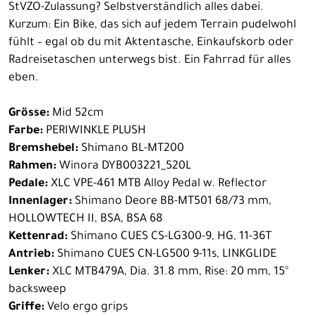
StVZO-Zulassung? Selbstverständlich alles dabei.
Kurzum: Ein Bike, das sich auf jedem Terrain pudelwohl
fühlt – egal ob du mit Aktentasche, Einkaufskorb oder
Radreisetaschen unterwegs bist. Ein Fahrrad für alles
eben.
Grösse:
Mid 52cm
Farbe:
PERIWINKLE PLUSH
Bremshebel:
Shimano BL-MT200
Rahmen:
Winora DYB003221_520L
Pedale:
XLC VPE-461 MTB Alloy Pedal w. Reflector
Innenlager:
Shimano Deore BB-MT501 68/73 mm,
HOLLOWTECH II, BSA, BSA 68
Kettenrad:
Shimano CUES CS-LG300-9, HG, 11-36T
Antrieb:
Shimano CUES CN-LG500 9-11s, LINKGLIDE
Lenker:
XLC MTB479A, Dia. 31.8 mm, Rise: 20 mm, 15°
backsweep
Griffe:
Velo ergo grips