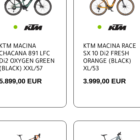
Hardtail E-MTB
Hardtail MTB
MTB-Fully
Trekking / Fitness 
Bike
KTM MACINA
KTM MACINA RACE
CHACANA 891 LFC
SX 10 Di2 FRESH
Di2 OXYGEN GREEN
ORANGE (BLACK)
(BLACK) XXL/57
XL/53
5.899,00 EUR
3.999,00 EUR