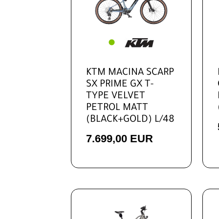
L
XL
XXL
KTM MACINA SCARP
SX PRIME GX T-
TYPE VELVET
PETROL MATT
(BLACK+GOLD) L/48
7.699,00 EUR