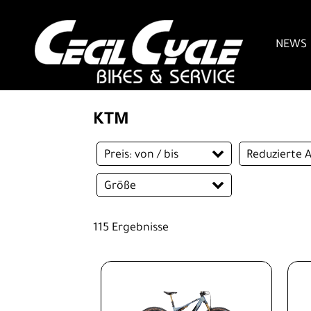
NEWS
KTM
Preis: von / bis
Reduzierte A
Reduzierte A
Größe
EUR
43 cm
46 cm
115 Ergebnisse
EUR
51 cm
56 cm
60 cm
63 cm
XS
S
M