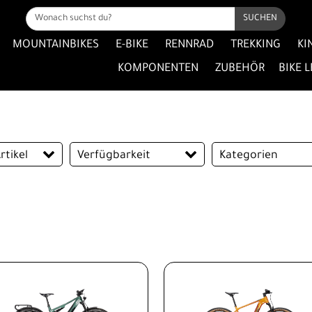
SUCHEN
MOUNTAINBIKES
E-BIKE
RENNRAD
TREKKING
KI
KOMPONENTEN
ZUBEHÖR
BIKE 
rtikel
Verfügbarkeit
Kategorien
rtikel
City E-Bike
Cyclocross / Grave
E-Rennrad
Endurance
Fully E-MTB