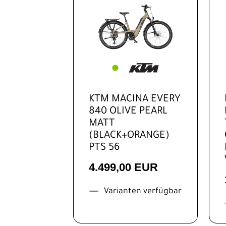
Rennrad
Trekking
Kinder-
Jugendräder
Ausrüstung
Komponenten
KTM MACINA EVERY
840 OLIVE PEARL
Zubehör
MATT
Neuheiten
(BLACK+ORANGE)
PTS 56
Reduzierte
Artikel
4.499,00 EUR
Varianten verfügbar