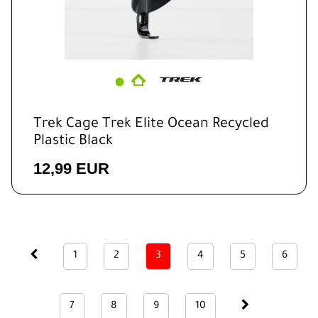
Trek Cage Trek Elite Ocean Recycled
Plastic Black
12,99 EUR
1
2
3
4
5
6
7
8
9
10